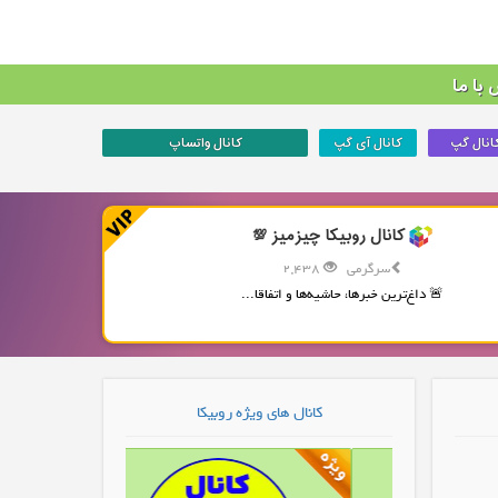
با ما
انال گپ
کانال آی گپ
کانال واتساپ
کانال روبیکا چیزمیز 💯
سرگرمی
2,438
🚨 داغ‌ترین خبرها، حاشیه‌ها و اتفاقا...
کانال های ویژه روبیکا