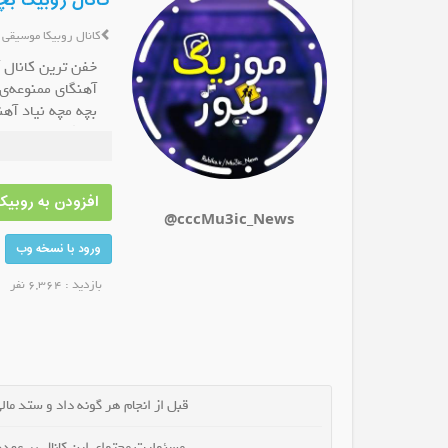
کانال روبیکا بچ
کانال روبیکا موسیقی
خفن ترین کانال آ
آهنگای ممنوعه‌ی
بچه مچه نیاد آه
ال روبیکا شیرین کام باش
کانال روبیکا لینکدونی خوزستان دزفول
آهنگای ممنوعه‌ی
عضو کانال شوید
عضو کانال شوید
بچه مچه نیاد آه
افزودن به روبیکا
@cccMu3ic_News
ورود با نسخه وب
بازدید : 6,364 نفر
قبل از انجام هر گونه داد و ستد مالی 
مسئولیت محتوای این کانال بر عهده 