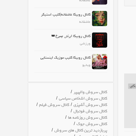
عاشقانه
کانال روبیکا عاشقانه|کلیپ استیکر
عاشقانه
کانال روبیکا اږٺݜ ڛږڂ👑
ورزشی
کانال روبیکا کلیپ موزیک اینستایی
ویدیو
نگای
/
کانال سروش والپیپر
/
کانال سروش اشخاص سیاسی
/
/
کانال سروش آشپزی
کانال سروش فیلم
/
کانال سروش فوتبال
/
کانال سروش روزنامه ها
/
کانال سروش جوک
/
پربازدید ترین کانال های سروش