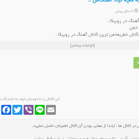
ه مچه نیاد آهنگاش ..
3 سال پیش
هنگ در روبیکا .
 خفن
نگاش خطریعخفن ترین کانال آهنگ در روبیکا .
کانال روبیکا موزیک ویدیوققنوس
کانال روبیکا گروه گپ دزفول
 خفن
(جزئیات بیشتر)
عضو کانال شوید
عضو کانال شوید
نگاش خطریع
این کانال را با دوستان خود به اشتراک ب
cebook
Twitter
Viber
Line
Email
در کانال ها ، ابتدا از معتبر بودن آن کانال اطمینان حاصل نمایید.
مدیر آن می باشد و مای چنلز هیچ مسئولیتی در این قبال ندارد.