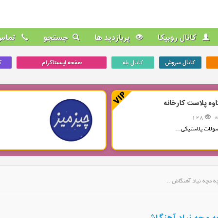
کانال روبیکا
پربازدید ها
جستجو
تماس 
کانال سروش
کانال بله
صفحه اینستاگرام
ک
اوه پلاست کارخانه
128
ولات پلاستیکی...
چه مچه نیاد آهنگاش ..