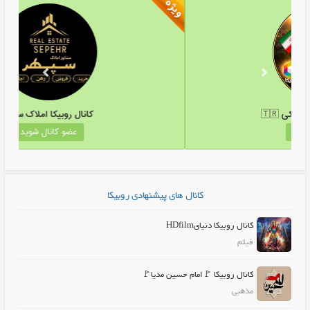
کانال روبیکا لینکدونی ترکی 🇹🇷
کان
عضو کانال شوید
کانال های پیشنهادی روبیکا
کانال روبیکا دنیایHDfilm
فیلم
کانال روبیکا 🚩امام حسین مدیا🚩
مذهبی