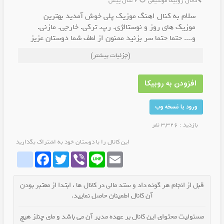
کانال روبیکا موسیقی
2 سال پیش
سلام به کنال اهنگ موزیک پلی خوش آمدید بهترین
موزیک های روز و نوستالژی. رپ. ترکی. خارجی. مازنی.
و.... حتما حتما سر بزنید ممنون از لطف شما دوستان عزیز
حتما حمایت کنید د اشتراک گذاری کنید
(جزئیات بیشتر)
افزودن به روبیکا
ورود با نسخه وب
بازدید : 3,326 نفر
این کانال را با دوستان خود به اشتراک بگذارید
whatrubika
Facebook
Twitter
Viber
Line
Email
قبل از انجام هر گونه داد و ستد مالی در کانال ها ، ابتدا از معتبر بودن
آن کانال اطمینان حاصل نمایید.
مسئولیت محتوای این کانال بر عهده مدیر آن می باشد و مای چنلز هیچ