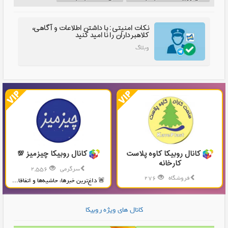
نکات امنیتی: با داشتن اطلاعات و آگاهی،
کلاهبرداران را نا امید کنید
وبلاگ
کانال روبیکا کاوه پلاست
کانال روبیکا چیزمیز 💯
کارخانه
سرگرمی
2,556
فروشگاه
276
🚨 داغ‌ترین خبرها، حاشیه‌ها و اتفاقا...
تولید و پخش محصولات پلاستیکی...
کانال های ویژه روبیکا