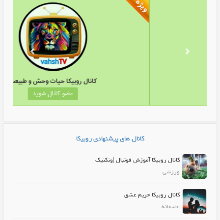
کانال روبیکا داچین
کانال روبی
عضو کانال شوید
عض
کانال های پیشنهادی روبیکا
کانال روبیکا آموزش فوتبال |وتکنیک
ورزشی
کانال روبیکا حریم عشق
عاشقانه