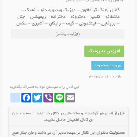
کانال روبیکا موسیقی
2 سال پیش
کانال اهنگ گرامافون - موزیک ویدیو ویدئو - آهنگ -
عاشقانه - کلیپ - دخترونه - دخترانه - ریمیکس - چنل
- پروفایل - لینکدونی - گیف - رایگان - آشپزی - عکس
- روبیکا - شاخ - خفن - خبر- غمگین -شاد - قدیمی -
(جزئیات بیشتر)
جدید - بازی - استوری - خنده دار - طنز - دانلود
افزودن به روبیکا
ورود با نسخه وب
بازدید : 157,016 نفر
این کانال را با دوستان خود به اشتراک بگذارید
whatrubika
Facebook
Twitter
Viber
Line
Email
قبل از انجام هر گونه داد و ستد مالی در کانال ها ، ابتدا از معتبر بودن
آن کانال اطمینان حاصل نمایید.
مسئولیت محتوای این کانال بر عهده مدیر آن می باشد و مای چنلز هیچ