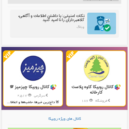
نکات امنیتی: با داشتن اطلاعات و آگاهی،
کلاهبرداران را نا امید کنید
وبلاگ
کانال روبیکا کاوه پلاست
کانال روبیکا چیزمیز 💯
کارخانه
سرگرمی
2,517
فروشگاه
186
🚨 داغ‌ترین خبرها، حاشیه‌ها و اتفاقا...
تولید و پخش محصولات پلاستیکی...
کانال های ویژه روبیکا