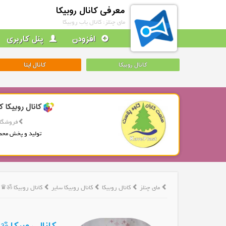
معرفی کانال روبیکا
مای چنلز: کانال یاب روبیکا
افزودن
پنل کاربری
کانال روبیکا
کانال ایتا
کانال روبیکا ک
فروشگاه
تولید و پخش محص
مای چنلز
کانال روبیکا
کانال روبیکا سایر
کانال روبیکا ॐ♛ڐخــــےلـــند♜ॐ