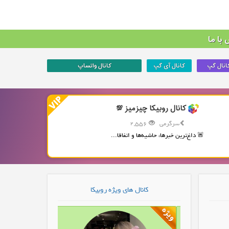
با ما
انال گپ
کانال آی گپ
کانال واتساپ
کانال روبیکا چیزمیز 💯
سرگرمی
2,556
🚨 داغ‌ترین خبرها، حاشیه‌ها و اتفاقا...
کانال های ویژه روبیکا