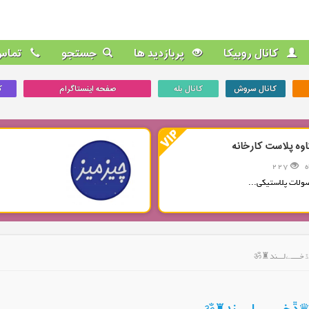
کانال روبیکا
پربازدید ها
جستجو
تماس 
کانال سروش
کانال بله
صفحه اینستاگرام
ک
اوه پلاست کارخانه
227
ولات پلاستیکی...