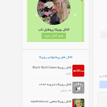
کانال روبیکا املاک سپهر
کانال روبیکا پروفایل ناب
عضو کانال شوید
عضو کانال شوید
کانال های پیشنهادی روبیکا
کانال روبیکا Black Skull Gamer
بازی
گذارید
whatrubika
Fa
کانال روبیکا دخترونه 1383
مد زیبایی
کانال روبیکا مذهبی sepahiran786