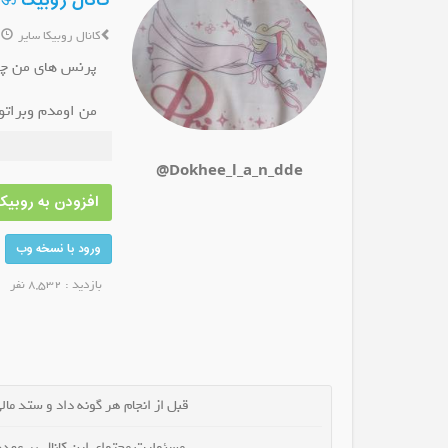
کانال روبیکا ॐ♛ڐخــــےلـــند♜ॐ
کانال روبیکا سایر
6 س
پرنس های من چ
من اومدم وبراتو
بیکا کاظم قادری
کانال روبیکا اشیان البرز ۱۳۶۰ واحدی
کانال رو
کانال شوید
عضو کانال شوید
دخی لند اومده 
@Dokhee_l_a_n_dde
پس زود بکوب رو
افزودن به روبیکا
ورود با نسخه وب
بازدید : 8,532 نفر
قبل از انجام هر گونه داد و ستد مالی 
مسئولیت محتوای این کانال بر عهده 