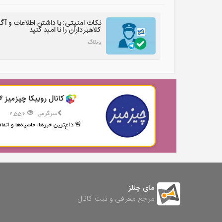
نکات امنیتی: با داشتن اطلاعات و آگ
کلاهبرداران را نا امید کنید
وبلاگ
کانال روبیکا چیزمیز 
سرگرمی
2,556
🚨 داغ‌ترین خبرها، حاشیه‌ها و اتفاقا
مای چنلز
مرجع معرفی و ثبت کانال