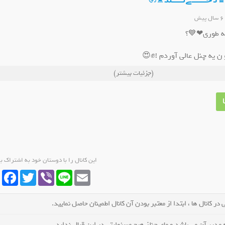
ال پیش
ه طوری❤💙؟
 ن یه چنل عالی آوردم !✊😍
بیکا کانال بزرگ شیرازی ها
کانال روبیکا گروه گپ دزفول
(جزئیات بیشتر)
عضو کانال شوید
عضو کانال شوید
وبا خودش کلللی چیزای دخترونه خشکل مشکل اورده😍!👍💚💙
ی لینک ووارد چنل شو!😍✌✊💙💚💛
این کانال را با دوستان خود به اشتراک ب
cebook
Twitter
Viber
Line
Email
در کانال ها ، ابتدا از معتبر بودن آن کانال اطمینان حاصل نمایید.
مدیر آن می باشد و مای چنلز هیچ مسئولیتی در این قبال ندارد.