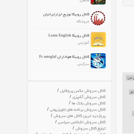
مذهبی
کانال روبیکا توزیع ابزارایرانیان
فروشگاه
کانال روبیکا Learn English
آموزشی
کانال روبیکا هواداران Fc asteglal
سرگرمی
ل من
/
کانال سروش عکس پروفایل
دم
/
کانال سروش آشپزی
/
کانال سروش بانک ها
/
کانال سروش برنامه های تلویزیونی
/
پربازدید ترین کانال های سروش
/
کانال سروش اشخاص سیاسی
/
تبلیغ کانال سروش