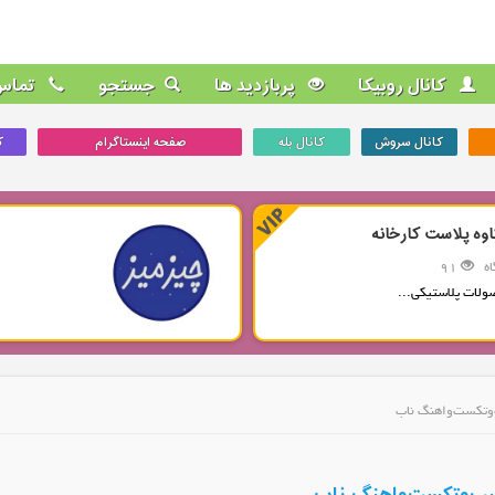
کانال روبیکا
پربازدید ها
جستجو
تماس 
کانال سروش
کانال بله
صفحه اینستاگرام
ک
اوه پلاست کارخانه
ه
91
ولات پلاستیکی...
‌وتکست‌واهنگ ناب