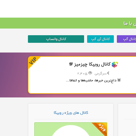
با ما
انال گپ
کانال آی گپ
کانال واتساپ
کانال روبیکا چیزمیز 💯
سرگرمی
2,405
🚨 داغ‌ترین خبرها، حاشیه‌ها و اتفاقا...
کانال های ویژه روبیکا