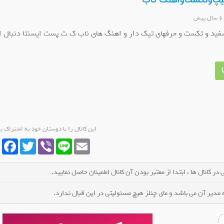
لیپ‌وتکست‌واهنگ ناب
ال پیش
فید و تکست و حرفهای تیک دار و اهنگ های ناب ک ت پست ایسنتا دنبال ان
ما رطب ایران
کانال روبیکا لینکدونی خوزستان دزفول
کانال روب
ل شوید
عضو کانال شوید
عضو
این کانال را با دوستان خود به اشتراک ب
cebook
Twitter
Viber
Line
Email
در کانال ها ، ابتدا از معتبر بودن آن کانال اطمینان حاصل نمایید.
مدیر آن می باشد و مای چنلز هیچ مسئولیتی در این قبال ندارد.