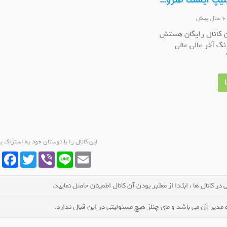
یپ اینستا طنزو...
ال پیش
ن کانال رایگان هستش
نگ آخر عالی عالی
لیغات بانوان
کانال روبیکا گیزمیز ✅ کلیپ سرگرمی
کانال
ل شوید
عضو کانال شوید
عضو
این کانال را با دوستان خود به اشتراک ب
cebook
Twitter
Viber
Line
Email
در کانال ها ، ابتدا از معتبر بودن آن کانال اطمینان حاصل نمایید.
مدیر آن می باشد و مای چنلز هیچ مسئولیتی در این قبال ندارد.