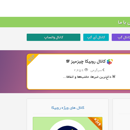
با ما
انال گپ
کانال آی گپ
کانال واتساپ
کانال روبیکا چیزمیز 💯
سرگرمی
2,459
🚨 داغ‌ترین خبرها، حاشیه‌ها و اتفاقا...
کانال های ویژه روبیکا