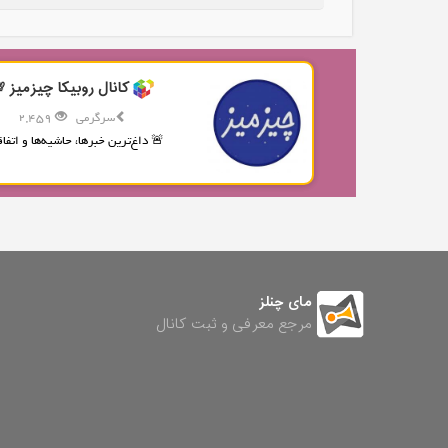
کانال روبیکا چیزمیز 
سرگرمی
2,459
🚨 داغ‌ترین خبرها، حاشیه‌ها و اتفاقا
مای چنلز
مرجع معرفی و ثبت کانال