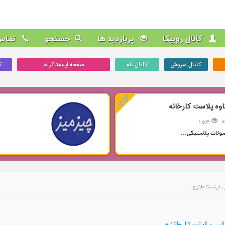
کانال روبیکا
پربازدید ها
جستجو
تماس 
کانال سروش
کانال بله
صفحه اینستاگرام
ک
اوه پلاست کارخانه
154
ولات پلاستیکی...
 اینستا طنزو...