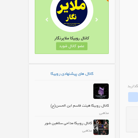
 روبیکا داچین
کانال روبیکا ملایرنگار
 کانال شوید
عضو کانال شوید
کانال های پیشنهادی روبیکا
گذارید
whatrubika
Fa
کانال روبیکا هیئت قاسم ابن الحسن(ع)
مذهبی
کانال روبیکا مداحی سلاطین شور
مذهبی