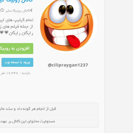
کانال روبیکا کیل
کانال روبیکا سایر
6 س
تمام کیلیپ های ای
از جمله فیلم های ز
رایگان رایگان💗💗
 بخشی پور
کانال روبیکا لینکدونی ترکی 🇹🇷
کانال روبیکا تب
عضو کانال شوید
عضو کانا
افزودن به روبیکا
ورود با نسخه وب
@cilipraygan1237
بازدید : 16,346 نفر
قبل از انجام هر گونه داد و ستد مالی 
مسئولیت محتوای این کانال بر عهده 