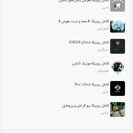
کانال روبیکا معرفی رمان های آنلاین
ادبی
کانال روبیکا 🌷معما و تست هوش🌷
آموزشی
کانال روبیکا +JOKER plus
سرگرمی
کانال روبیکا موزیک آنلاین
موسیقی
کانال روبیکا Pes | efoot
بازی
کانال روبیکا بیو گرافی و پروفایل
عکس