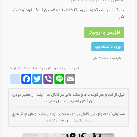
کانال روبیکا سایر
3 سال پیش
بزرگ ترین لینکدونی روبیکا فقط با 200سین لینک خودتو ثبت
کن
افزودن به روبیکا
ورود با نسخه وب
بازدید : 3,686 نفر
این کانال را با دوستان خود به اشتراک بگذارید
whatrubika
Facebook
Twitter
Viber
Line
Email
قبل از انجام هر گونه داد و ستد مالی در کانال ها ، ابتدا از معتبر بودن
آن کانال اطمینان حاصل نمایید.
مسئولیت محتوای این کانال بر عهده مدیر آن می باشد و مای چنلز هیچ
مسئولیتی در این قبال ندارد.