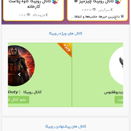
کانال روبیکا چیزمیز 💯
کانال روبیکا کاوه پلاست
کارخانه
سرگرمی
2,438
فروشگاه
128
🚨 داغ‌ترین خبرها، حاشیه‌ها و اتفاقا...
تولید و پخش محصولات پلاستیکی...
کانال های ویژه روبیکا
کانال روبیکا موزیک ویدیوققنوس
کانال روبیکا 《  𝘿𝙪𝙩𝙮
عضو کانال شوید
کانال های پیشنهادی روبیکا