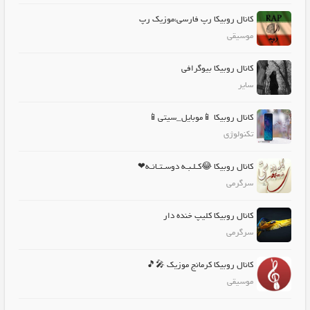
کانال روبیکا رپ فارسی،موزیک رپ
موسیقی
کانال روبیکا بیوگرافی
سایر
کانال روبیکا 📱موبایل_سیتی📱
تکنولوژی
کانال روبیکا 😂کـلـبـه دوسـتـانـه❤
سرگرمی
کانال روبیکا کلیپ خنده دار
سرگرمی
کانال روبیکا کرمانج موزیک 🎤🎵
موسیقی