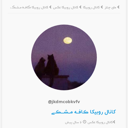
مای چنلز
کانال روبیکا
کانال روبیکا عکس
کانال روبیکا ڪافـه مـشـڪے
@jkdmcobkvfv
کانال روبیکا ڪافـه مـشـڪے
کانال روبیکا عکس
6 سال پیش