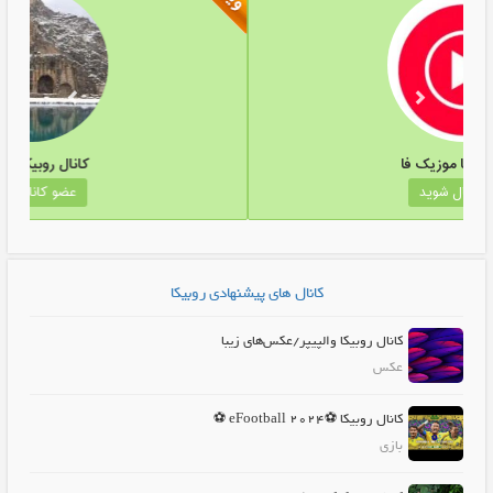
کانال روبیکا موزیک فا
عضو کانال شوید
کانال های پیشنهادی روبیکا
کانال روبیکا والپیپر/عکس‌های زیبا
عکس
کانال روبیکا ⚽️eFootball 2024 ⚽️
بازی