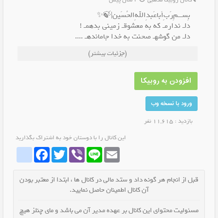
کانال روبیکا مذهبی
2 سال پیش
بِســمِ‌رَبِ‌اَباعَبدِاللهِ‌الحُسَین|🍃✨
دلـ ندارمـ‌‌ که‌‌ به معشوقـ‌ زمینی بدهمـ !
دلـ من گوشهـ صحنت به خدا جاماندهـ ....
(جزئیات بیشتر)
✨
خادم:
@Hoballhosin
افزودن به روبیکا
#امام_حسین_جانم #ڪربلا️
ورود با نسخه وب
بازدید : 11,615 نفر
این کانال را با دوستان خود به اشتراک بگذارید
whatrubika
Facebook
Twitter
Viber
Line
Email
قبل از انجام هر گونه داد و ستد مالی در کانال ها ، ابتدا از معتبر بودن
آن کانال اطمینان حاصل نمایید.
مسئولیت محتوای این کانال بر عهده مدیر آن می باشد و مای چنلز هیچ