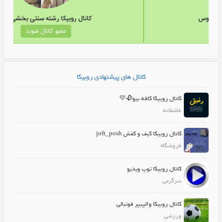
کانال روبیکا موزیک ویدیوققنوس
کانال روبی
عضو کانال شوید
عض
کانال های پیشنهادی روبیکا
کانال روبیکا کافه بیو🥀💛
عاشقانه
کانال روبیکا کیف و کفش joft_posh
فروشگاه
کانال روبیکا توپ ویدیو
سرگرمی
کانال روبیکا والپیپر فوتبالی
ورزشی