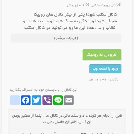
کانال روبیکا مذهبی
6 سال پیش
کانال مکتب شهدا یکی از بهتر کانال های روبیکا
معرفی شهدا و زندگی به سبک شهدا و مستند شهدا و
انقلاب و ..... همه این ها رو می تونید در کانال مکتب
شهدا ببیند
(جزئیات بیشتر)
افزودن به روبیکا
ورود با نسخه وب
بازدید : 10,639 نفر
این کانال را با دوستان خود به اشتراک بگذارید
whatrubika
Facebook
Twitter
Viber
Line
Email
قبل از انجام هر گونه داد و ستد مالی در کانال ها ، ابتدا از معتبر بودن
آن کانال اطمینان حاصل نمایید.