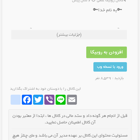
کانال روبیکا علمی
6 سال پیش
🔑به نام خدا🔑
🗞هدف دانستنی های جالب افزایش آگاهی شما🗞
(جزئیات بیشتر)
♾فراتر از دانش با ما♾
.
افزودن به روبیکا
.
.
ورود با نسخه وب
🧠نظر◇انتقاد◇پیشنهاد◇ تبادل و همین طور راه ارتباطی
بازدید : 8,539 نفر
با ما↙️
این کانال را با دوستان خود به اشتراک بگذارید
whatrubika
Facebook
Twitter
Viber
Line
Email
قبل از انجام هر گونه داد و ستد مالی در کانال ها ، ابتدا از معتبر بودن
آن کانال اطمینان حاصل نمایید.
مسئولیت محتوای این کانال بر عهده مدیر آن می باشد و مای چنلز هیچ