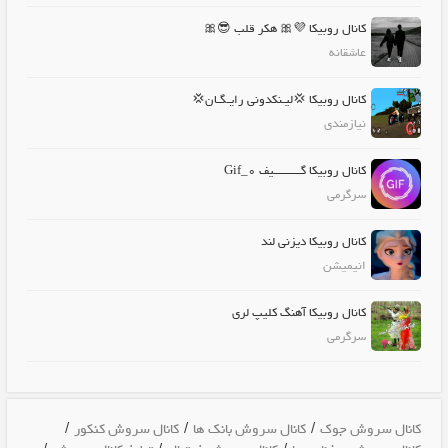
کانال روبیکا 💜🎀 هکر قلب 😎🎀
عاشقانه
کانال روبیکا 💢لیـنکدونی رایـگـان💢
نیازمندی
کانال روبیکا گـــــــــیف Gif_0
سرگرمی
کانال روبیکا دیزنی لند
انیمیشن
کانال روبیکا آهنگ کلیپ لری
سرگرمی
/
/
/
کانال سروش جوک
کانال سروش بانک ها
کانال سروش کنکور