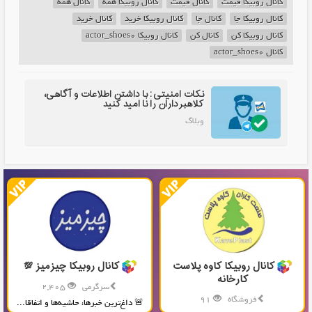
کانال روبیکا قیمت
کانال قیمت
کانال روبیکا همه
کانال همه
کانال روبیکا جا
کانال جا
کانال روبیکا خرید
کانال خرید
کانال روبیکا کن
کانال کن
کانال روبیکا actor_shoes0
کانال actor_shoes0
نکات امنیتی: با داشتن اطلاعات و آگاهی،
کلاهبرداران را نا امید کنید
وبلاگ
کانال روبیکا کاوه پلاست
کانال روبیکا چیزمیز 💯
کارخانه
سرگرمی
2,405
فروشگاه
91
🚨 داغ‌ترین خبرها، حاشیه‌ها و اتفاقا...