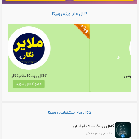
تولید و پخش محصولات پلاستیکی...
کانال های ویژه روبیکا
انال روبیکا موزیک ویدیوققنوس
کانال 
عضو کانال شوید
عض
کانال های پیشنهادی روبیکا
کانال روبیکا مصاف ایرانیان
اجتماعی و فرهنگی