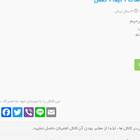
پوشاک ، کیف ، کفش
3 سال پیش
رحیم
نه
انال روبیکا محفل آرامش و اصالت
کانال روبیکا موزیک فا
عضو کانال شوید
عضو کانال شوید
این کانال را با دوستان خود به اشتراک ب
cebook
Twitter
Viber
Line
Email
در کانال ها ، ابتدا از معتبر بودن آن کانال اطمینان حاصل نمایید.