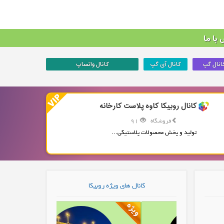
با ما
انال گپ
کانال آی گپ
کانال واتساپ
کانال روبیکا کاوه پلاست کارخانه
فروشگاه
91
تولید و پخش محصولات پلاستیکی...
کانال های ویژه روبیکا