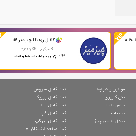
رخانه
کانال روبیکا چیزمیز 💯
سرگرمی
2,369
..
🚨 داغ‌ترین خبرها، حاشیه‌ها و اتفاقا...
قوانین و شرایط
ثبت کانال سروش
پنل کاربری
ثبت کانال روبیکا
تماس با ما
ثبت کانال ایتا
تبلیغات
ثبت کانال گپ
تبادل با مای چنلز
ثبت کانال آی گپ
ثبت صفحه اینستاگرام