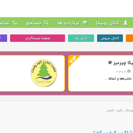
کانال روبیکا
پربازدید ها
جستجو
تماس 
کانال سروش
کانال بله
صفحه اینستاگرام
ک
یکا چیزمیز 💯
2,369
حاشیه‌ها و اتفاقا...
پوشاک ، کیف ، کفش