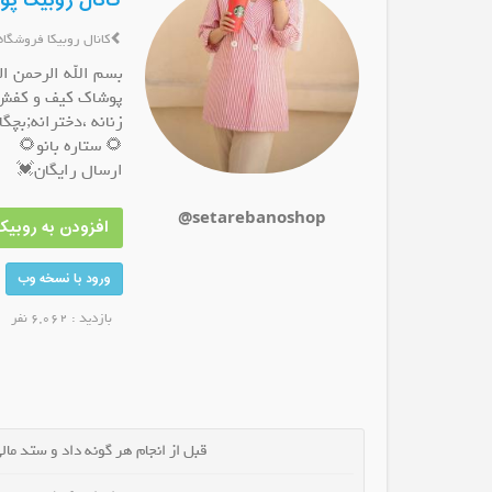
کانال روبیکا 
کانال روبیکا فروشگاه
بسم الله الرحمن ال
پوشاک کیف و کفش
زنانه ،دخترانه;بچگا
ال روبیکا لینکدونی روبیکا
کانال روبیکا ملایرنگار
ک
🌻 ستاره بانو🌻
عضو کانال شوید
عضو کانال شوید
ارسال رایگان💓
@setarebanoshop
افزودن به روبیکا
ورود با نسخه وب
بازدید : 6,062 نفر
قبل از انجام هر گونه داد و ستد مالی 