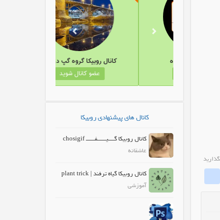
کانال روبیکا متن کده
کانال روبیکا گروه گپ دزفول
عضو کانال شوید
عضو کانال شوید
کانال های پیشنهادی روبیکا
کانال روبیکا گــــیــــــفــــــ chosigif
عاشقانه
گذارید
whatrubika
Fa
کانال روبیکا گیاه ترفند | plant trick
آموزشی