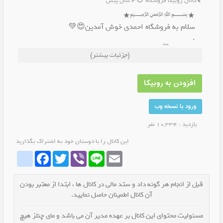
کانال روبیکا فروشگاه
4 سال پیش
★﷽★
سلام به فروشگاه احمدی خوش آمدین😍💚
.
فروشگاه🛍 آنلاین پوشاک زنانه
(جزئیات بیشتر)
.
متنوع😍👌مدرن شیک با قیمت مناسب 💵
و کیفت عالی👍
افزودن به روبیکا
.
ارسال رایگان ب سراسر ایران🇮🇷 📦
ورود با نسخه وب
بازدید : 10,334 نفر
این کانال را با دوستان خود به اشتراک بگذارید
whatrubika
Facebook
Twitter
Viber
Line
Email
قبل از انجام هر گونه داد و ستد مالی در کانال ها ، ابتدا از معتبر بودن
آن کانال اطمینان حاصل نمایید.
مسئولیت محتوای این کانال بر عهده مدیر آن می باشد و مای چنلز هیچ