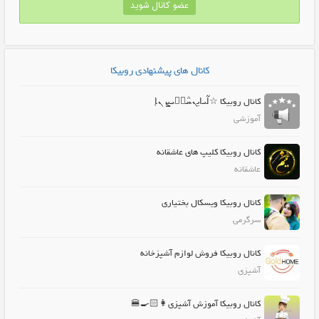
عضو کانال شوید
کانال های پیشنهادی روبیکا
کانال روبیکا ☆ߊ߬ܝ‌ߊ‌یܢܚ݅ܭَܝ‌ܨ ܢ̣ߊ
آموزشی
کانال روبیکا کلیپ های عاشقانه
عاشقانه
کانال روبیکا ویسکال بختیاری
سرگرمی
کانال روبیکا فروش لوازم آشپزخانه
آشپزی
کانال روبیکا آموزش آشپزی👩🏻‍🍳🍔