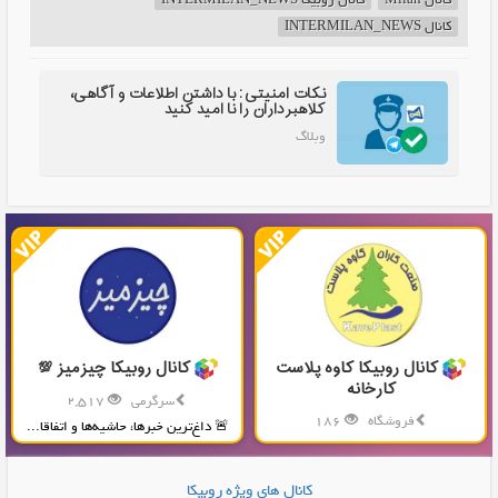
کانال Milan
کانال روبیکا INTERMILAN_NEWS
کانال INTERMILAN_NEWS
نکات امنیتی: با داشتن اطلاعات و آگاهی،
کلاهبرداران را نا امید کنید
وبلاگ
کانال روبیکا کاوه پلاست
کانال روبیکا چیزمیز 💯
کارخانه
سرگرمی
2,517
فروشگاه
186
🚨 داغ‌ترین خبرها، حاشیه‌ها و اتفاقا...
تولید و پخش محصولات پلاستیکی...
کانال های ویژه روبیکا