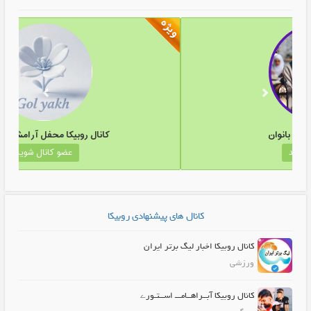
کانال روبیکا تبلیغات بانوان
کانال رو
عضو کانال شوید
کانال های پیشنهادی روبیکا
کانال روبیکا اخبار لیگ برتر ایران
ورزشی
کانال روبیکا آبــراهــامـــ اســتـورے