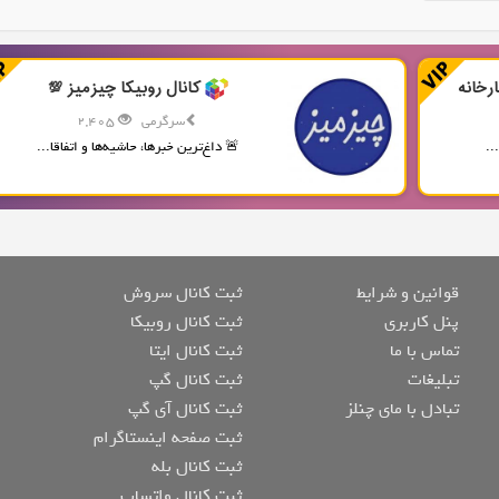
رخانه
کانال روبیکا چیزمیز 💯
سرگرمی
2,405
..
🚨 داغ‌ترین خبرها، حاشیه‌ها و اتفاقا...
قوانین و شرایط
ثبت کانال سروش
پنل کاربری
ثبت کانال روبیکا
تماس با ما
ثبت کانال ایتا
تبلیغات
ثبت کانال گپ
تبادل با مای چنلز
ثبت کانال آی گپ
ثبت صفحه اینستاگرام
ثبت کانال بله
ثبت کانال واتساپ