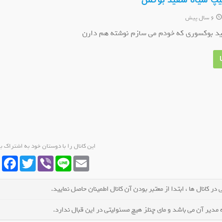
لیپ سیاه سفید بوکس
6 سال پیش
ید بوکسوری که خودم می سازم نوشته هم دارن
بیکا پروفایل ناب
کانال روبیکا 🪞مزون مجلسی مدروز👗
کان
 کانال شوید
عضو کانال شوید
این کانال را با دوستان خود به اشتراک ب
cebook
Twitter
Viber
Line
Email
در کانال ها ، ابتدا از معتبر بودن آن کانال اطمینان حاصل نمایید.
مدیر آن می باشد و مای چنلز هیچ مسئولیتی در این قبال ندارد.