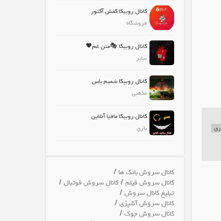
کانال روبیکا کفش آکتور
فروشگاه
کانال روبیکا 🎭متن غم🖤
سایر
کانال روبیکا شمیم یاس
مذهبی
کانال روبیکا مافیا آنلاین
ری
بازی
/
کانال سروش بانک ها
/
/
کانال سروش فیلم
کانال سروش فوتبال
/
تبلیغ کانال سروش
/
کانال سروش آشپزی
/
کانال سروش جوک