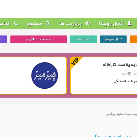
کانال روبیکا
پربازدید ها
جستجو
تماس 
کانال سروش
کانال بله
صفحه اینستاگرام
ک
اوه پلاست کارخانه
ه
91
ولات پلاستیکی...
لیپ سیاه سفید بوکس