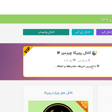
با ما
انال گپ
کانال آی گپ
کانال واتساپ
کانال روبیکا چیزمیز 💯
سرگرمی
2,405
🚨 داغ‌ترین خبرها، حاشیه‌ها و اتفاقا...
کانال های ویژه روبیکا