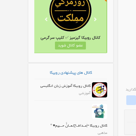
ال روبیکا شیرین کام باش
کانال روبیکا گیزمیز ✅ کلیپ سرگرمی
عضو کانال شوید
عضو کانال شوید
کانال های پیشنهادی روبیکا
کانال روبیکا آموزش زبان انگلیسی
گذارید
آموزشی
whatrubika
Fa
کانال روبیکا •|مــدافــღـعــاݩَ حـــࢪم♥️ °
مذهبی