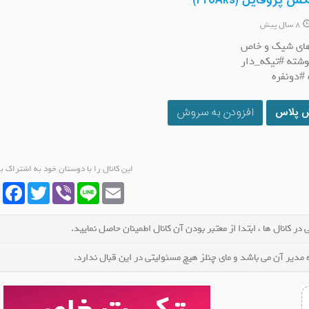
روفایل (ProAks)
8 سال پیش
 های شیک و خاص
شته #تیکه_دار
#دونفره
کانال سروش هدیه های آسمانی پایه
کانال س
عضو کانال شوید
ش پلاس
افزودن به سروش
این کانال را با دوستان خود به اشتراک ب
cebook
Twitter
Viber
Line
Email
در کانال ها ، ابتدا از معتبر بودن آن کانال اطمینان حاصل نمایید.
مدیر آن می باشد و مای چنلز هیچ مسئولیتی در این قبال ندارد.