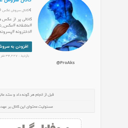
کانال سروش عکس پ
کانال سروش عکس
کانالی پر از عکس
#عاشقانه #عکس_نو
#دخترونه #پسرونه 
افزودن به سرو
بازدید : 34,227 نفر
@ProAks
قبل از انجام هر گونه داد و ستد مالی 
مسئولیت محتوای این کانال بر عهده 