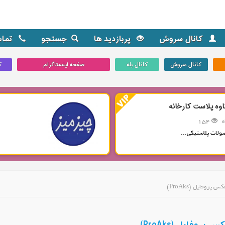
کانال سروش
پربازدید ها
جستجو
تماس
کانال سروش
کانال بله
صفحه اینستاگرام
ک
اوه پلاست کارخانه
154
ولات پلاستیکی...
روفایل (ProAks)