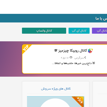
 با ما
انال گپ
کانال آی گپ
کانال واتساپ
کانال روبیکا چیزمیز 💯
سرگرمی
2,517
🚨 داغ‌ترین خبرها، حاشیه‌ها و اتفاقا...
کانال های ویژه سروش