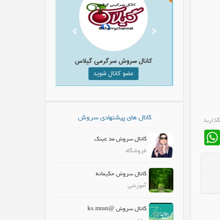
روش موسسه حقوقی دادآرمان
کانال سروش سرگرمی گیلاس
عضو کانال شوید
عضو کانال شوید
کانال های پیشنهادی سروش
گذارید
WhatsApp
Fa
کانال سروش مد عینک
فروشگاه
کانال سروش حکیمانه
آموزشی
کانال سروش @ks.mran