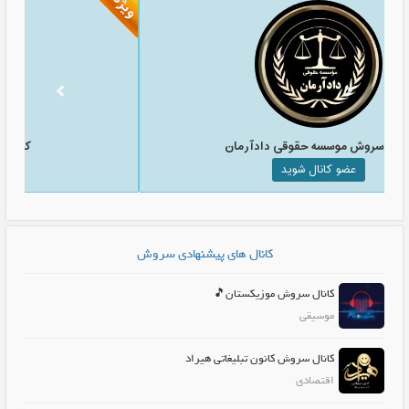
کانال سروش موسسه حقوقی دادآرمان
عضو کانال شوید
کانال های پیشنهادی سروش
کانال سروش موزیکستان🎵
موسیقی
کانال سروش کانون تبلیغاتی هیراد
اقتصادی