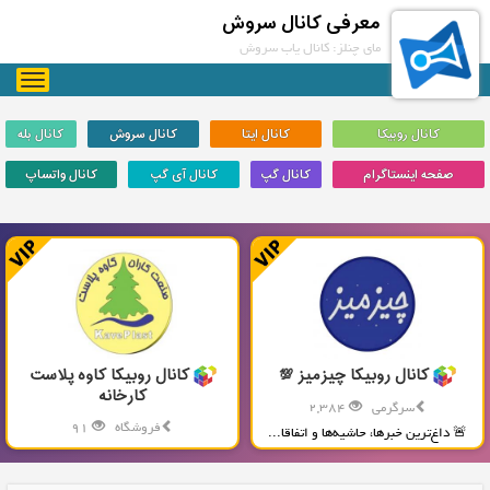
معرفی کانال سروش
مای چنلز: کانال یاب سروش
oggle
gation
کانال روبیکا
کانال ایتا
کانال سروش
کانال بله
صفحه اینستاگرام
کانال گپ
کانال آی گپ
کانال واتساپ
کانال روبیکا چیزمیز 💯
کانال روبیکا کاوه پلاست
کارخانه
سرگرمی
2,384
فروشگاه
91
🚨 داغ‌ترین خبرها، حاشیه‌ها و اتفاقا...
تولید و پخش محصولات پلاستیکی...