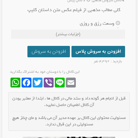
کانال سروش مذهبی
6 سال پیش
کلی مطالب مذهبی از فیلم عکس متن داستان کلیپ
۞ وسعت رزق و روزی
۞خواص سوره، آیه و اذکار
(جزئیات بیشتر)
۞ مستند از لاک جیغ تا خدا
۞ قرآن، ادعیـه و احادیـث
۞ رازهاے همســردارے
افزودن به سروش پلاس
افزودن به سروش
۞ حکایت و داستان
بازدید : 4,392 نفر
۞ تربیــت كودک
۞ طب سنتـی
این کانال را با دوستان خود به اشتراک بگذارید
۞ مهدویت
WhatsApp
Facebook
Twitter
Viber
Line
Email
۞ کلیپ
🔸اللّٰھـُــم ؏جِّل لِوَلیڪَ الفَرَج ...
قبل از انجام هر گونه داد و ستد مالی در کانال ها ، ابتدا از معتبر بودن
آن کانال اطمینان حاصل نمایید.
🆔 @samtkhood 👈
مسئولیت محتوای این کانال بر عهده مدیر آن می باشد و مای چنلز هیچ
مسئولیتی در این قبال ندارد.