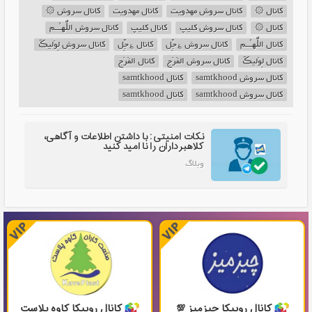
کانال ۞
کانال سروش مهدویت
کانال مهدویت
کانال سروش ۞
کانال ۞
کانال سروش کلیپ
کانال کلیپ
کانال سروش اللّٰھـُــم
کانال اللّٰھـُــم
کانال سروش ؏جِّل
کانال ؏جِّل
کانال سروش لِوَلیڪَ
کانال لِوَلیڪَ
کانال سروش الفَرَج
کانال الفَرَج
کانال سروش samtkhood
کانال samtkhood
کانال سروش samtkhood
کانال samtkhood
نکات امنیتی: با داشتن اطلاعات و آگاهی،
کلاهبرداران را نا امید کنید
وبلاگ
کانال روبیکا چیزمیز 💯
کانال روبیکا کاوه پلاست