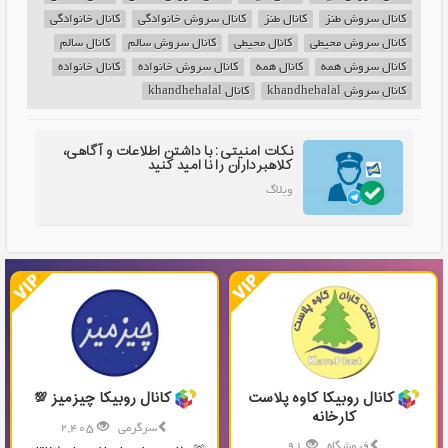
کانال سروش طنز
کانال طنز
کانال سروش خانوادگی
کانال خانوادگی
کانال سروش محیطی
کانال محیطی
کانال سروش سالم
کانال سالم
کانال سروش همه
کانال همه
کانال سروش خانواده
کانال خانواده
کانال سروش khandhehalal
کانال khandhehalal
نکات امنیتی: با داشتن اطلاعات و آگاهی،
کلاهبرداران را نا امید کنید
وبلاگ
کانال روبیکا کاوه پلاست
کانال روبیکا چیزمیز 💯
کارخانه
سرگرمی
2,405
فروشگاه
91