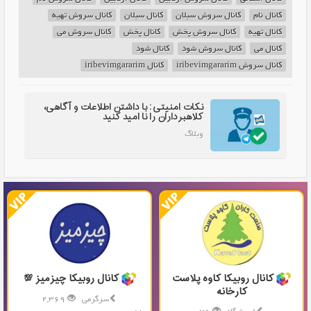
کانال نام
کانال سروش سبلان
کانال سبلان
کانال سروش تهیه
کانال تهیه
کانال سروش پخش
کانال پخش
کانال سروش می
کانال می
کانال سروش شود
کانال شود
کانال سروش iribevimgararim
کانال iribevimgararim
نکات امنیتی: با داشتن اطلاعات و آگاهی،
کلاهبرداران را نا امید کنید
وبلاگ
کانال روبیکا کاوه پلاست
کانال روبیکا چیزمیز 💯
کارخانه
سرگرمی
2,369