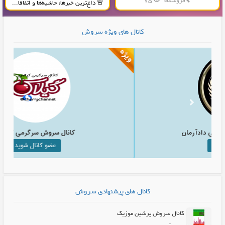
فروشگاه
75
🚨 داغ‌ترین خبرها، حاشیه‌ها و اتفاقا...
تولید و پخش محصولات پلاستیکی...
کانال های ویژه سروش
انال سروش موسسه حقوقی دادآرمان
کانال
عضو کانال شوید
کانال های پیشنهادی سروش
کانال سروش پرشین موزیک