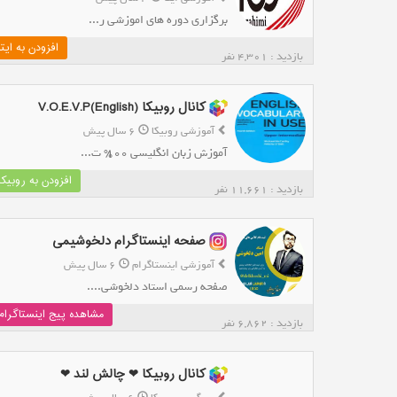
برگزاری دوره های اموزشی ر...
افزودن به ایتا
بازدید : 4,301 نفر
کانال روبیکا V.O.E.V.P(English)
آموزشی روبیکا
6 سال پیش
آموزش زبان انگلیسی 100% ت...
افزودن به روبیکا
بازدید : 11,661 نفر
صفحه اینستاگرام دلخوشیمی
آموزشی اینستاگرام
6 سال پیش
صفحه رسمی استاد دلخوشی....
مشاهده پیج اینستاگرام
بازدید : 6,862 نفر
کانال روبیکا ❤ چالش لند ❤