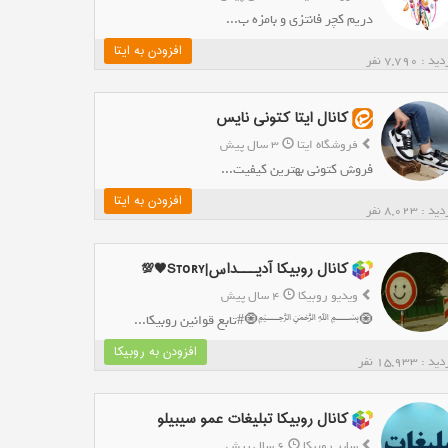
دریم کچر فانتزی و بامزه ب...
افزودن به ایتا
د : 7,790 نفر
کانال ایتا کتونی نایس
فروشگاه ایتا
3 سال پیش
فروش کتونی بهترین کیفیت...
افزودن به ایتا
د : 8,023 نفر
کانال روبیکا آدیـــداس|Sᴛᴏʀʏ🖤💯
ویدیو روبیکا
4 سال پیش
🧿‌﷽🧿#تابع قوانین روبیکا...
افزودن به روبیکا
د : 15,933 نفر
کانال روبیکا تبلیغات عمو سیبیلو
سایر روبیکا
6 سال پیش