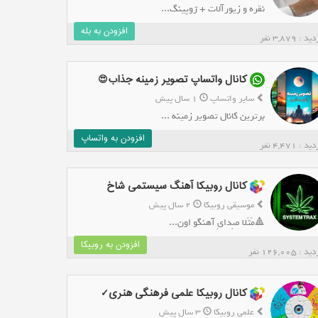
نقره و زیورآلات + ژوپینگ...
افزودن به بله
د : 3,879 نفر
کانال واتساپ تصویر زمینه جذاب😍
سایر واتساپ
1 سال پیش
برترین کانال تصویر زمینه ...
افزودن به واتساپ
د : 4,471 نفر
کانال روبیکا آهنگ سیستمی شاخ
موسیقی روبیکا
2 سال پیش
🔺️مَثَلا صِدایِ آهنگو اون...
افزودن به روبیکا
 : 126,005 نفر
کانال روبیکا علمی فرهنگی هنری✓
علمی روبیکا
3 سال پیش