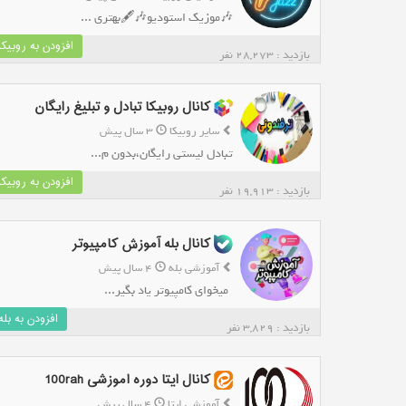
🎶موزیک استودیو🎶🖋️بهتری ...
افزودن به روبیکا
بازدید : 28,273 نفر
کانال روبیکا تبادل و تبلیغ رایگان
سایر روبیکا
3 سال پیش
تبادل لیستی رایگان،بدون م...
افزودن به روبیکا
بازدید : 19,913 نفر
کانال بله آموزش کامپیوتر
آموزشی بله
4 سال پیش
*میخوای کامپیوتر یاد بگیر...
افزودن به بله
بازدید : 3,829 نفر
کانال ایتا دوره اموزشی 100rah
آموزشی ایتا
4 سال پیش