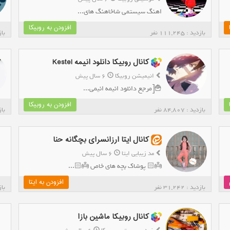
اهنگ سیستمی شاخاهنگ های...
افزودن به روبیکا
بازدید : 111,245 نفر
بازدی
کانال روبیکا دانلود انیمه Kestel
انیمیشن روبیکا
6 سال پیش
🍟[مرجع دانلود انیمه انیمی...
افزودن به روبیکا
بازدید : 84,807 نفر
بازدی
کانال ایتا ارزانسرای بچگانه حنا
مد زیبایی ایتا
6 سال پیش
👼🏻 پوشاک بچه های خاص 👼🏻...
افزودن به ایتا
بازدید : 31,242 نفر
بازدی
کانال روبیکا ماشین بازا