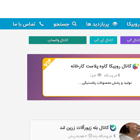
روبیکا
پربازدید ها
جستجو
تماس با ما
انال گپ
کانال آی گپ
کانال واتساپ
کانال روبیکا کاوه پلاست کارخانه
فروشگاه
154
تولید و پخش محصولات پلاستیکی...
کانال بله زیورآلات زرین لند
فروشگاه بله
3 هفته پیش