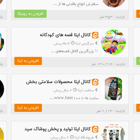
سفارش انواع بافتنی ها از ...
افزودن به روبیکا
بازدید : 353 نفر
بازدی
کانال ایتا قصه های کودکانه
سرگرمی ایتا
4 ماه پیش
✨ بزرگترین کانال قصه‌های ...
افزودن به ایتا
بازدید : 130,214 نفر
بازدی
کانال ایتا محصولات سلامتی بخش
سلامت ایتا
2 سال پیش
سایت ما :www.fater1001....
افزودن به ایتا
بازدید : 2,113 نفر
بازدید
کانال ایتا تولید و پخش پوشاک سید
فروشگاه ایتا
2 سال پیش