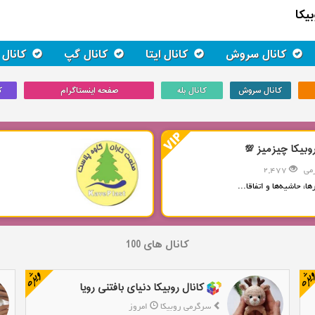
یکا
کانال سروش
کانال ایتا
کانال گپ
کانال 
کانال سروش
کانال بله
صفحه اینستاگرام
ک
وبیکا چیزمیز 💯
می
2,477
ا، حاشیه‌ها و اتفاقا...
کانال های 100
کانال روبیکا دنیای بافتنی رویا
سرگرمی روبیکا
امروز