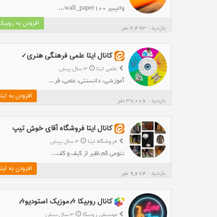
والپیپر wall_paper100...
افزودن به روبیکا
بازدید : 4,493 نفر
کانال ایتا علمی فرهنگی هنری✓
علمی ایتا
3 سال پیش
آموزشی، دانستنی، علمی، فر...
افزودن به ایتا
بازدید : 37,006 نفر
کانال ایتا فروشگاه آقای خوش تیپ
فروشگاه ایتا
3 سال پیش
تنوعی کم نظیر از کیف و کف...
افزودن به ایتا
بازدید : 9,674 نفر
کانال روبیکا 🎶موزیک استودیو🎶
موسیقی روبیکا
3 سال پیش