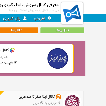
معرفی کانال سروش ، ایتا ، گپ و روب
مای چنلز: کانال یاب سروش، ایتا، گپ و روبیکا
افزودن
پنل کاربری
کانال روبیکا
کانال ایتا
کانال ر
سرگر
🚨 داغ‌ترین خبره
کانال ایتا صفر تا صد عربی
آموزشی ایتا
امروز