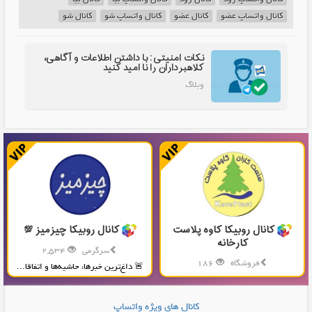
کانال واتساپ عضو
کانال عضو
کانال واتساپ شو
کانال شو
نکات امنیتی: با داشتن اطلاعات و آگاهی،
کلاهبرداران را نا امید کنید
وبلاگ
کانال روبیکا کاوه پلاست
کانال روبیکا چیزمیز 💯
کارخانه
سرگرمی
2,534
فروشگاه
186
🚨 داغ‌ترین خبرها، حاشیه‌ها و اتفاقا...
تولید و پخش محصولات پلاستیکی...
کانال های ویژه واتساپ