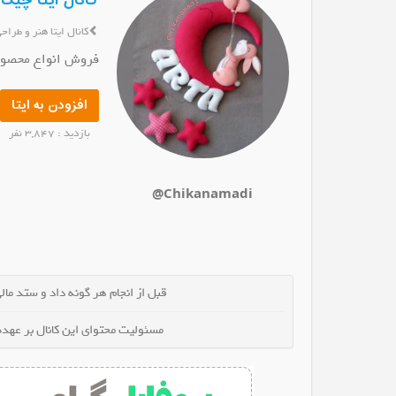
کانال ایتا چیک
کانال ایتا هنر و طراح
فروش انواع محصول
افزودن به ایتا
عترت طاهر
کانال ایتا روستای دیولق
کانال ایتا 📚 دن
عضو کانال شوید
عضو کانال
بازدید : 3,847 نفر
@Chikanamadi
قبل از انجام هر گونه داد و ستد مالی 
مسئولیت محتوای این کانال بر عهده 