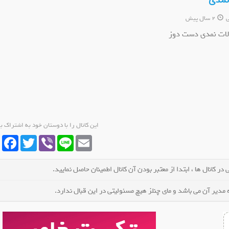
انمدی
ی
2 سال پیش
ات نمدی دست دوز
یای کتاب!🤍
کانال ایتا ادامه راه فرشته
کانال ا
 شوید
عضو کانال شوید
عضو 
این کانال را با دوستان خود به اشتراک ب
cebook
Twitter
Viber
Line
Email
در کانال ها ، ابتدا از معتبر بودن آن کانال اطمینان حاصل نمایید.
مدیر آن می باشد و مای چنلز هیچ مسئولیتی در این قبال ندارد.