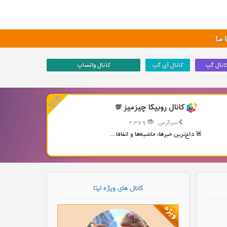
ما
انال گپ
کانال آی گپ
کانال واتساپ
کانال روبیکا چیزمیز 💯
سرگرمی
2,369
🚨 داغ‌ترین خبرها، حاشیه‌ها و اتفاقا...
کانال های ویژه ایتا