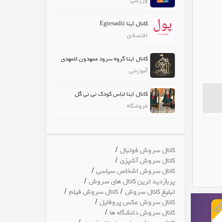
ورزشی
کانال ایتا Egtesadii
اقتصادی
کانال ایتا گروه سرود ممهدون للمهدی
آموزشی
کانال ایتا لباس کودک نی نی گل
فروشگاه
/
کانال سروش فوتبال
/
کانال سروش آشپزی
/
کانال سروش اشخاص سیاسی
/
پربازدید ترین کانال های سروش
/
/
تبلیغ کانال سروش
کانال سروش فیلم
/
کانال سروش عکس پروفایل
/
کانال سروش دانشگاه ها