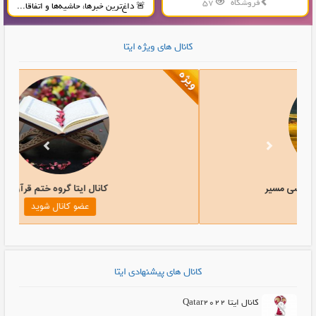
فروشگاه
57
🚨 داغ‌ترین خبرها، حاشیه‌ها و اتفاقا...
تولید و پخش محصولات پلاستیکی...
کانال های ویژه ایتا
ال ایتا خبری-تحلیلی ، سیاسی مسیر
کانال 
عضو کانال شوید
عض
کانال های پیشنهادی ایتا
کانال ایتا Qatar2022