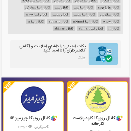
کانال افتخار
کانال ایتا ایران
کانال ایران
کانال ایتا عزیزمونه
کانال عزیزمونه
کانال ایتا ثبت
کانال ثبت
کانال ایتا سفارش
کانال سفارش
کانال ایتا سایت
کانال سایت
کانال ایتا www
کانال www
کانال ایتا abinart
کانال abinart
کانال ایتا ir
کانال ir
کانال ایتا abinart
کانال abinart
نکات امنیتی: با داشتن اطلاعات و آگاهی،
کلاهبرداران را نا امید کنید
وبلاگ
کانال روبیکا کاوه پلاست
کانال روبیکا چیزمیز 💯
کارخانه
سرگرمی
2,352