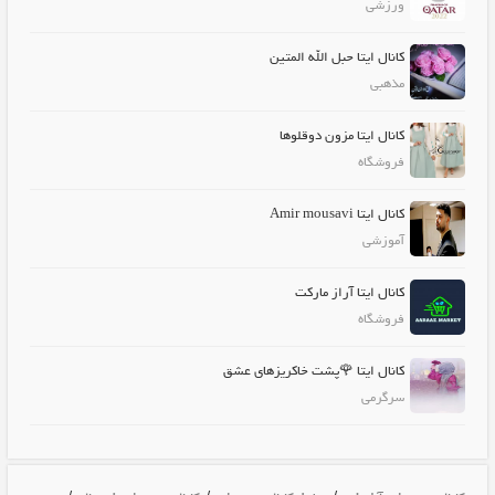
ورزشی
کانال ایتا حبل الله المتین
مذهبی
کانال ایتا مزون دوقلوها
فروشگاه
کانال ایتا Amir mousavi
آموزشی
کانال ایتا آراز مارکت
فروشگاه
کانال ایتا 🌹پشت خاکریزهای عشق
سرگرمی