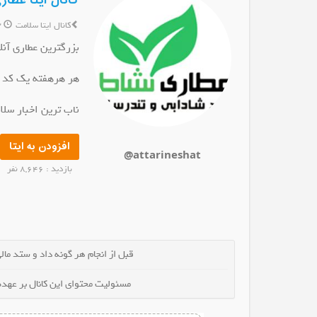
کانال ایتا عطا
کانال ایتا سلامت
3 سال پیش
بزرگترین عطاری آنل
هر هرهفته یک کد تخفیف تا ۷۰ درصد ت
کانال ایتا گروه ختم قرآن
کانال ایتا بیان گلپ
عضو کانال شوید
عضو کانال شوی
ناب ترین اخبار سل
افزودن به ایتا
@attarineshat
بازدید : 8,646 نفر
قبل از انجام هر گونه داد و ستد مالی 
مسئولیت محتوای این کانال بر عهده 