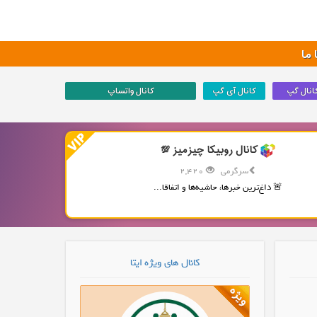
ما
انال گپ
کانال آی گپ
کانال واتساپ
کانال روبیکا چیزمیز 💯
سرگرمی
2,420
🚨 داغ‌ترین خبرها، حاشیه‌ها و اتفاقا...
کانال های ویژه ایتا