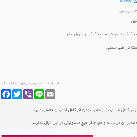
ری نشاط
این
خفیف برای هر نفر
ایگان
کانال ایتا کالای برق مهتاب
کانال ایتا 
د
عضو کانال شوید
عضو کانا
امت در طب سنتی
این کانال را با دوستان خود به اشتراک ب
cebook
Twitter
Viber
Line
Email
در کانال ها ، ابتدا از معتبر بودن آن کانال اطمینان حاصل نمایید.
مدیر آن می باشد و مای چنلز هیچ مسئولیتی در این قبال ندارد.