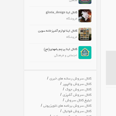
مذهبی
کانال ایتا gloria_design
فروشگاه
کانال ایتا لوازم آشپزخانه سوین
فروشگاه
کانال ایتا پرچم یامهدی(عج)
اجتماعی و فرهنگی
/
کانال سروش رسانه های خبری
/
کانال سروش والپیپر
/
کانال سروش جوک
/
کانال سروش آشپزی
/
تبلیغ کانال سروش
/
کانال سروش برنامه های تلویزیونی
/
کانال سروش فوتبال