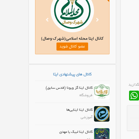
ماه گلدون
کانال ایتا محله اسلامی(شهرک وصال)
ل شوید
عضو کانال شوید
کانال های پیشنهادی ایتا
گذارید
کانال ایتا گز ویونا (قدس سابق)
WhatsApp
Fa
فروشگاه
کانال ایتا ایتایی‌ها
آموزشی
کانال ایتا لبیک یا مهدی