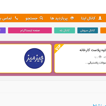
کانال ایتا
پربازدید ها
جستجو
تماس با 
کانال سروش
کانال بله
صفحه اینستاگرام
ک
اوه پلاست کارخانه
ه
91
ولات پلاستیکی...