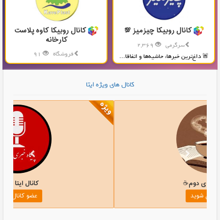
کانال روبیکا چیزمیز 💯
کانال روبیکا کاوه پلاست
کارخانه
سرگرمی
2,369
فروشگاه
91
🚨 داغ‌ترین خبرها، حاشیه‌ها و اتفاقا...
تولید و پخش محصولات پلاستیکی...
کانال های ویژه ایتا
کانال ایتا چای دوم☕️
عضو کانال شوید