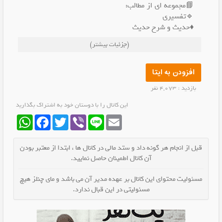
📘مجموعه اي از مطالب:
🔹تفسيري
♦️حديث و شرح حديث
🔹اعتقادی
(جزئیات بیشتر)
♦️اخلاقی
🔹تاريخي
♦️تربیتی
افزودن به ایتا
🔹احکام شرعي
بازدید : 4,073 نفر
♦️پاسخ به شبهات و سوالات
🔹داستانهای کوتاه و آموزنده
این کانال را با دوستان خود به اشتراک بگذارید
WhatsApp
Facebook
Twitter
Viber
Line
Email
قبل از انجام هر گونه داد و ستد مالی در کانال ها ، ابتدا از معتبر بودن
آن کانال اطمینان حاصل نمایید.
مسئولیت محتوای این کانال بر عهده مدیر آن می باشد و مای چنلز هیچ
مسئولیتی در این قبال ندارد.