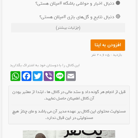
⚫️ دنبال اخبار و حواشی باشگاه #میلان هستی؟
🔴 دنبال نتایج و گل‌های بازی #میلان هستی؟
(جزئیات بیشتر)
⚫️ دنبال نقل و انتقالات #میلان هستی؟
🔴 دنبال والپیپر و پروفایل از #میلان هستی؟
افزودن به ایتا
بازدید : 20,605 نفر
⚫️ دنبال نتایج پایانی بازیهای #میلان هستی؟
این کانال را با دوستان خود به اشتراک بگذارید
WhatsApp
Facebook
Twitter
Viber
Line
Email
قبل از انجام هر گونه داد و ستد مالی در کانال ها ، ابتدا از معتبر بودن
آن کانال اطمینان حاصل نمایید.
مسئولیت محتوای این کانال بر عهده مدیر آن می باشد و مای چنلز هیچ
مسئولیتی در این قبال ندارد.