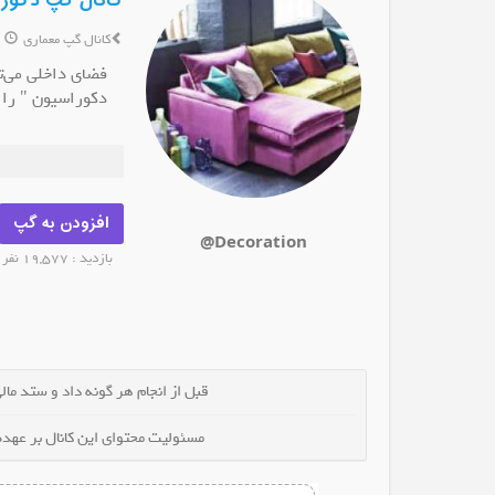
کانال گپ دکور
کانال گپ معماری
8 سال پیش
فضای داخلی می‌ت
دکوراسیون " را 
در سرویس "دکور
نظر شما برسد. م
رایگان در ساعت 18 با افتخار تقدیم می گردد
افزودن به گپ
@Decoration
بازدید : 19,577 نفر
قبل از انجام هر گونه داد و ستد مالی 
مسئولیت محتوای این کانال بر عهده 