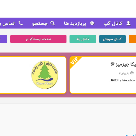
کانال گپ
پربازدید ها
جستجو
تماس با
کانال سروش
کانال بله
صفحه اینستاگرام
ک
یکا چیزمیز 💯
2,459
حاشیه‌ها و اتفاقا...