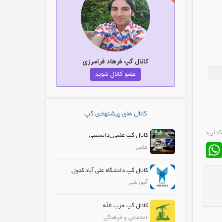
کانال گپ فرهاد فرامرزی
عضو کانال شوید
کانال های پیشنهادی گپ
گذارید
کانال گپ علمی_دانستنی
WhatsApp
Fa
علمی
کانال گپ دانشگاه علی آباد کتول
آموزشی
کانال گپ حزب الله
اجتماعی و فرهنگی