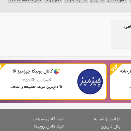
کانال گپ می
کانال می
کانال گپ گردد
کانال گردد
کانال گپ Decoration
اهی،
رخانه
کانال روبیکا چیزمیز 💯
سرگرمی
2,459
..
🚨 داغ‌ترین خبرها، حاشیه‌ها و اتفاقا...
قوانین و شرایط
ثبت کانال سروش
پنل کاربری
ثبت کانال روبیکا