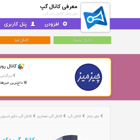
معرفی کانال گپ
مای چنلز: کانال یاب گپ
افزودن
پنل کاربری
کانال روبیکا
کانال ایتا
کانال روب
سرگرمی
🚨 داغ‌ترین خبرها، 
مای چنلز
کانال گپ
کانال گپ معماری
کانال گپ دکوراسیون