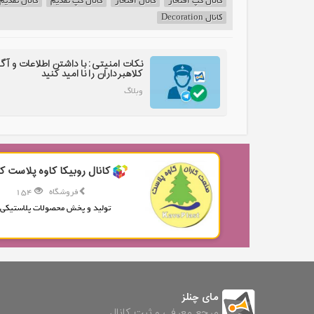
کانال گپ افتخار
کانال افتخار
کانال گپ تقدیم
کانال تقدیم
کانال Decoration
نکات امنیتی: با داشتن اطلاعات و آگ
کلاهبرداران را نا امید کنید
وبلاگ
کانال روبیکا کاوه پلاست کا
فروشگاه
154
تولید و پخش محصولات پلاستیکی.
مای چنلز
مرجع معرفی و ثبت کانال