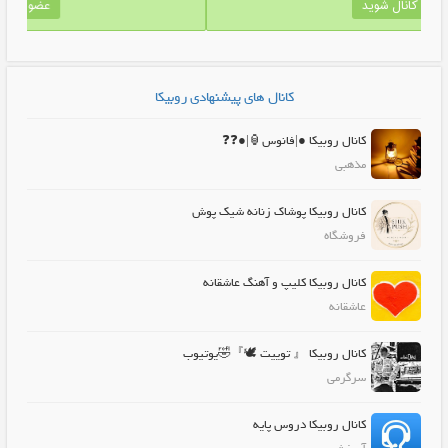
عضو کانال شوید
کانال های پیشنهادی روبیکا
کانال روبیکا ●|فانوس🏮|●❓️❓️
مذهبی
کانال روبیکا پوشاک زنانه شیک پوش
فروشگاه
کانال روبیکا کلیپ و آهنگ عاشقانه
عاشقانه
کانال روبیکا 『‌ توییت 🕊』🤣یوتیوب
سرگرمی
کانال روبیکا دروس پایه