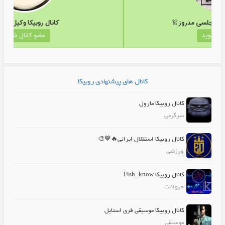
کانال روبیکا 🪞مزون مجلسی مدروز👗
ک
عضو کانال شوید
کانال های پیشنهادی روبیکا
کانال روبیکا مارول
سرگرمی
کانال روبیکا استقلال ایرانی🔥💙🎨
ورزشی
کانال روبیکا Fish_know
حیوانات
کانال روبیکا موسیقی فری استایل
موسیقی