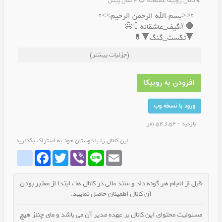
کانال روبیکا عاشقانه
4 سال پیش
▫️<<بسم الله الرحمن الرحیم>>▫️
🛑 #گیف_عاشقانه🛑😉
🔻تکست_گنگ🔻💊
🔸متن_عاشقانه🔸❤
(جزئیات بیشتر)
🎸اهنگ_قفلی🎸
*تابع قوانین*
✅ارتباط با ادمین✅ :
افزودن به روبیکا
@Alinezhad_83
↙ ایدی چنل: ♦️
ورود با نسخه وب
@gifmociss2
بازدید : 54,652 نفر
این کانال را با دوستان خود به اشتراک بگذارید
whatrubika
Facebook
Twitter
Viber
Line
Email
قبل از انجام هر گونه داد و ستد مالی در کانال ها ، ابتدا از معتبر بودن
آن کانال اطمینان حاصل نمایید.
مسئولیت محتوای این کانال بر عهده مدیر آن می باشد و مای چنلز هیچ