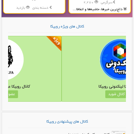
سرگرمی
2,270
دسته بندی
بازدید
🚨 داغ‌ترین خبرها، حاشیه‌ها و اتفاقا...
توضیحات کانال شما در این قسمت...
کانال های ویژه روبیکا
کانال روبیکا لینکدونی روبیکا
کا
عضو کانال شوید
کانال های پیشنهادی روبیکا