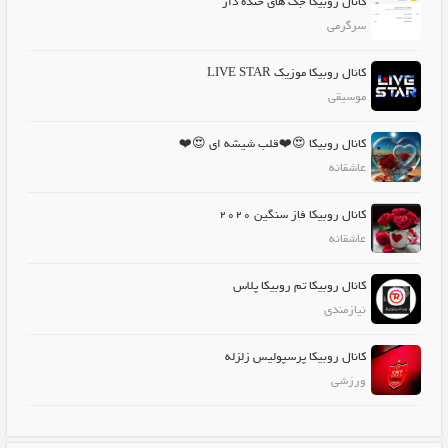
کانال روبیکا جک های خنده دار
سرگرمی
کانال روبیکا موزیک LIVE STAR
موسیقی
کانال روبیکا 😍❤️قلب شیشه ای 😍❤️
عاشقانه
کانال روبیکا فاز سنگین 2020
عاشقانه
کانال روبیکا تم روبیکا پلاس
نیازمندی
کانال روبیکا پرسپولیس زلزله
ورزشی