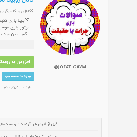
کانال روبیکا 
کانال روبیکا سرگرمی
💛بـیـا بازی ‌ک
موتور بازی موسی
عکس متن مود تک
روبیکا پوشاک اورنگ
کانال روبیکا ملایرنگار
کانا
سینمایی کالاف فر
ضو کانال شوید
عضو کانال شوید
افزودن به روبیکا
@JOEAT_GAYM
ورود با نسخه وب
بازدید : 2,459 نفر
قبل از انجام هر گونه داد و ستد مالی 
مسئولیت محتوای این کانال بر عهده 