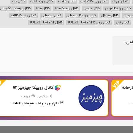
کانال پروف
کانال روبیکا کیلیپ
کانال کیلیپ
کانال روبیکا دپ
کانال دپ
کانال روبیکا هوش
کانال هوش
کانال روبیکا معما
کانال معما
کانال روبیکا انگیزشی
 سریال
کانال سریال
کانال روبیکا سینمایی
کانال سینمایی
کانال روبیکا کالاف
کانال فایر
کانال روبیکا JOEAT_GAYM
کانال JOEAT_GAYM
اهی،
رخانه
کانال روبیکا چیزمیز 💯
سرگرمی
2,459
..
🚨 داغ‌ترین خبرها، حاشیه‌ها و اتفاقا...