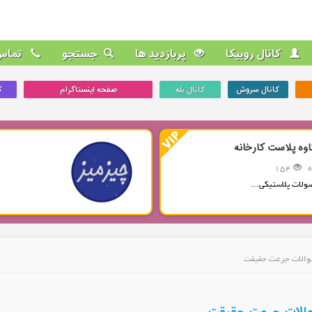
کانال روبیکا
پربازدید ها
جستجو
تماس 
کانال سروش
کانال بله
صفحه اینستاگرام
ک
اوه پلاست کارخانه
154
ولات پلاستیکی...
سوالات جرعت حقیقت