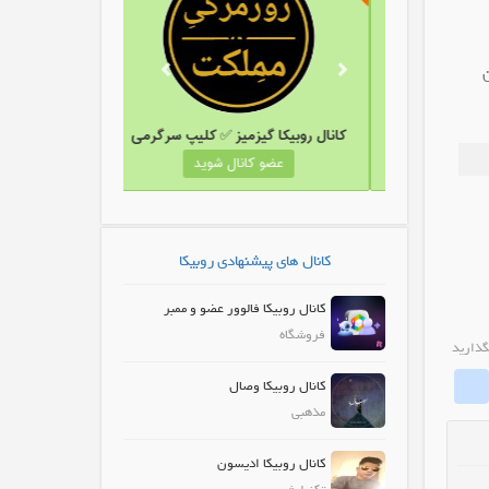
کانال روبیکا دنیای بافتنی رویا
کانال روبیکا گیزمیز ✅ کلیپ سرگرمی
عضو کانال شوید
عضو کانال شوید
کانال های پیشنهادی روبیکا
کانال روبیکا فالوور عضو و ممبر
فروشگاه
گذارید
whatrubika
Fa
کانال روبیکا وصال
مذهبی
کانال روبیکا ادیسون