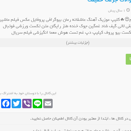
سوالات جرعت حقیقت
1 سال پیش
نیم😍🔥کلیپ موزیک آهنگ عاشقانه رمان بیوگرافی پروفایل عکس فیلم ماشین
قی لاتی گیف شاد غمگین جوک خنده طنز رایگان متن تکست ورزشی فوتبال
ست بیو پروف کیلیپ دپ غم تست هوش معما انگیزشی فیلم سریال
ل روبیکا لوازم خانگی کلاسیک
کانال روبیکا حسرت
ی فایر
(جزئیات بیشتر)
عضو کانال شوید
عضو کانال شوید
این کانال را با دوستان خود به اشتراک ب
cebook
Twitter
Viber
Line
Email
در کانال ها ، ابتدا از معتبر بودن آن کانال اطمینان حاصل نمایید.
مدیر آن می باشد و مای چنلز هیچ مسئولیتی در این قبال ندارد.