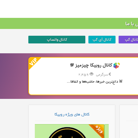
با ما
انال گپ
کانال آی گپ
کانال واتساپ
کانال روبیکا چیزمیز 💯
سرگرمی
2,459
🚨 داغ‌ترین خبرها، حاشیه‌ها و اتفاقا...
کانال های ویژه روبیکا