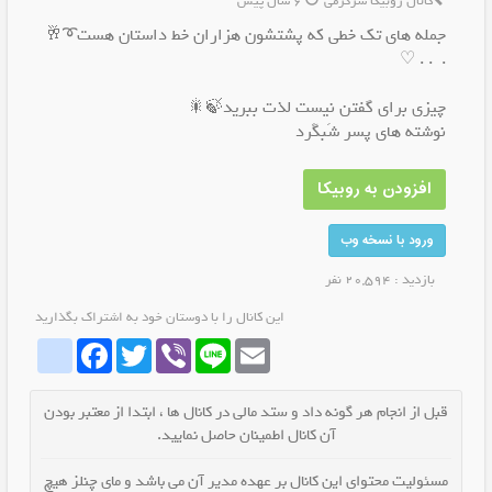
کانال روبیکا سرگرمی
6 سال پیش
جمله های تک خطی که پشتشون هزاران خط داستان هست➰🥂
. ‌ . . ♡
چیزی برای گفتن نیست لذت ببرید🍃🎇
نوشته های پسر شَبگَرد
افزودن به روبیکا
ورود با نسخه وب
بازدید : 20,594 نفر
این کانال را با دوستان خود به اشتراک بگذارید
whatrubika
Facebook
Twitter
Viber
Line
Email
قبل از انجام هر گونه داد و ستد مالی در کانال ها ، ابتدا از معتبر بودن
آن کانال اطمینان حاصل نمایید.
مسئولیت محتوای این کانال بر عهده مدیر آن می باشد و مای چنلز هیچ