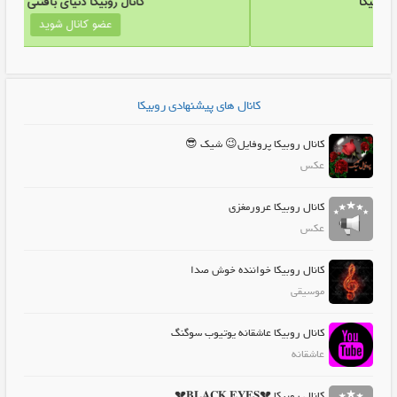
کانال روبیکا لینکدونی روبیکا
کانال رو
عضو کانال شوید
ع
کانال های پیشنهادی روبیکا
کانال روبیکا پروفایل😉 شیک 😎
عکس
کانال روبیکا عرورمغزی
عکس
کانال روبیکا خواننده خوش صدا
موسیقی
کانال روبیکا عاشقانه یوتیوب سوگنگ
عاشقانه
کانال روبیکا 💔𝐁𝐋𝐀𝐂𝐊 𝐄𝐘𝐄𝐒💔