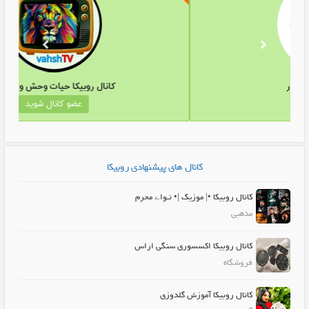
کانال روبیکا ملایرنگار
کانال روب
عضو کانال شوید
عض
کانال های پیشنهادی روبیکا
کانال روبیکا •| موزیک |• نـواے محرم
مذهبی
کانال روبیکا اکسسوری سنگی اراس
فروشگاه
کانال روبیکا آموزش گلدوزی