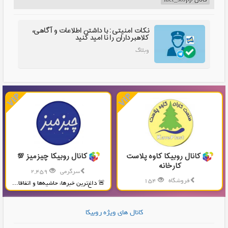
کانال fact_stopp
نکات امنیتی: با داشتن اطلاعات و آگاهی،
کلاهبرداران را نا امید کنید
وبلاگ
کانال روبیکا کاوه پلاست
کانال روبیکا چیزمیز 💯
کارخانه
سرگرمی
2,459
فروشگاه
154
🚨 داغ‌ترین خبرها، حاشیه‌ها و اتفاقا...
تولید و پخش محصولات پلاستیکی...
کانال های ویژه روبیکا