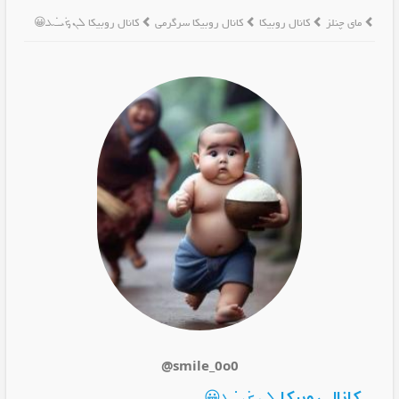
مای چنلز
کانال روبیکا
کانال روبیکا سرگرمی
کانال روبیکا ܠܢ̣ܟܿܝ̇ߺܥ‌😀
@smile_0o0
کانال روبیکا ܠܢ̣ܟܿܝ̇ߺܥ‌😀