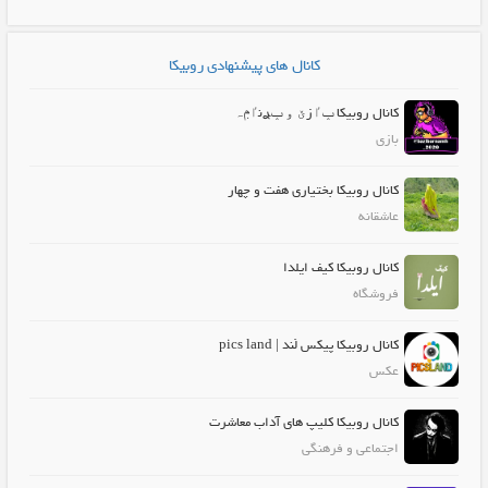
کانال های پیشنهادی روبیکا
کانال روبیکا ݕٵزێ ۅ ݕࢪنٵݦہ
بازی
کانال روبیکا بختیاری هفت و چهار
عاشقانه
کانال روبیکا کیف ایلدا
فروشگاه
کانال روبیکا پیکس لَند | pics land
عکس
کانال روبیکا کلیپ های آداب معاشرت
اجتماعی و فرهنگی