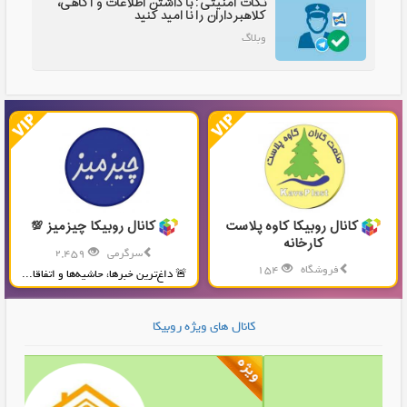
نکات امنیتی: با داشتن اطلاعات و آگاهی،
کلاهبرداران را نا امید کنید
وبلاگ
کانال روبیکا کاوه پلاست
کانال روبیکا چیزمیز 💯
کارخانه
سرگرمی
2,459
فروشگاه
154
🚨 داغ‌ترین خبرها، حاشیه‌ها و اتفاقا...
تولید و پخش محصولات پلاستیکی...
کانال های ویژه روبیکا