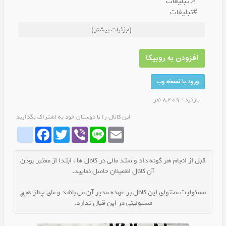
📌تبلیغات
#تبلیغات
#تابع_قوانین_روبیکا
(جزئیات بیشتر)
📲 خدمات ما :
👥 تبلیغات حرفه ای پاپ آپ برای پیج و کانال های
(روبیکا) (ایتا) و(بله) ، کیفیت و جذب بالا
افزودن به روبیکا
برای سفارش تبلیغ به آیدی زیر پیام دهید👇
ورود با نسخه وب
@tablighattttt20
بازدید : 8,209 نفر
این کانال را با دوستان خود به اشتراک بگذارید
whatrubika
Facebook
Twitter
Viber
Line
Email
قبل از انجام هر گونه داد و ستد مالی در کانال ها ، ابتدا از معتبر بودن
آن کانال اطمینان حاصل نمایید.
مسئولیت محتوای این کانال بر عهده مدیر آن می باشد و مای چنلز هیچ
مسئولیتی در این قبال ندارد.