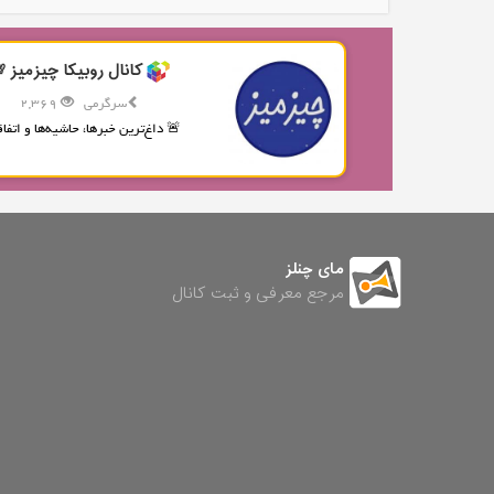
کانال روبیکا چیزمیز 
سرگرمی
2,369
🚨 داغ‌ترین خبرها، حاشیه‌ها و اتفاقا
مای چنلز
مرجع معرفی و ثبت کانال