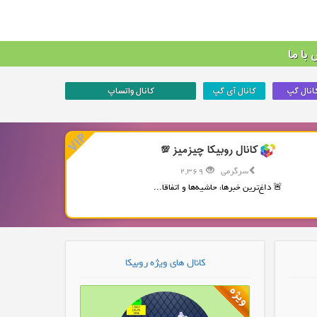
با ما
انال گپ
کانال آی گپ
کانال واتساپ
کانال روبیکا چیزمیز 💯
سرگرمی
2,369
🚨 داغ‌ترین خبرها، حاشیه‌ها و اتفاقا...
کانال های ویژه روبیکا