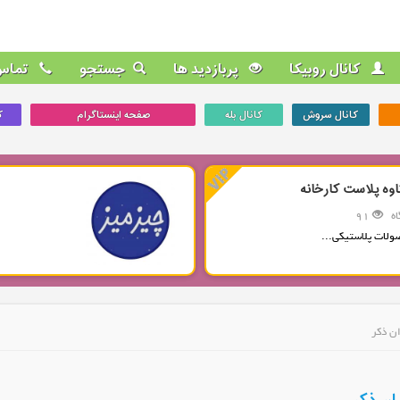
کانال روبیکا
پربازدید ها
جستجو
تماس 
کانال سروش
کانال بله
صفحه اینستاگرام
ک
اوه پلاست کارخانه
ه
91
ولات پلاستیکی...
ان ذکر