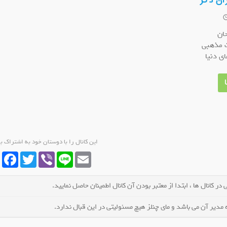
ران ذکر
ان
ت مذهبی
ی دنیا
کانال همکاری #مردانه
کانال روبیکا لینکدونی خوزستان دزفول
کانال ر
کانال شوید
عضو کانال شوید
این کانال را با دوستان خود به اشتراک ب
cebook
Twitter
Viber
Line
Email
در کانال ها ، ابتدا از معتبر بودن آن کانال اطمینان حاصل نمایید.
مدیر آن می باشد و مای چنلز هیچ مسئولیتی در این قبال ندارد.