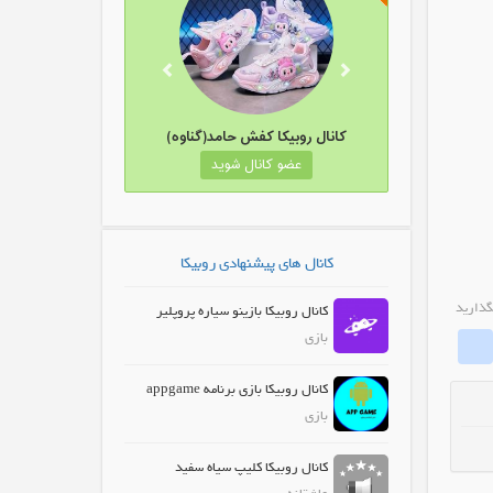
وبیکا لوازم خانگی کلاسیک
کانال روبیکا کفش حامد(گناوه)
عضو کانال شوید
عضو کانال شوید
کانال های پیشنهادی روبیکا
گذارید
کانال روبیکا بازینو سیاره پروپلیر
whatrubika
Fa
بازی
کانال روبیکا بازی‌ برنامه appgame
بازی
کانال روبیکا کلیپ سیاه سفید