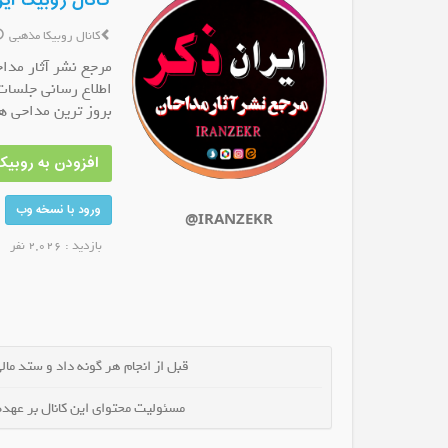
کانال روبیکا ای
کانال روبیکا مذهبی
مرجع نشر آثار مداح
اطلاع رسانی جلسا
بروز ترین مداحی ها
یغات بانوان
کانال روبیکا ملایرنگار
کانال روبیکا 
 شوید
عضو کانال شوید
عضو 
افزودن به روبیکا
ورود با نسخه وب
@IRANZEKR
بازدید : 2,026 نفر
قبل از انجام هر گونه داد و ستد مالی 
مسئولیت محتوای این کانال بر عهده 