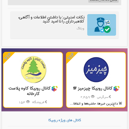
کانال Darki_News
نکات امنیتی: با داشتن اطلاعات و آگاهی،
کلاهبرداران را نا امید کنید
وبلاگ
کانال روبیکا چیزمیز 💯
کانال روبیکا کاوه پلاست
کارخانه
سرگرمی
2,459
فروشگاه
154
🚨 داغ‌ترین خبرها، حاشیه‌ها و اتفاقا...
تولید و پخش محصولات پلاستیکی...
کانال های ویژه روبیکا