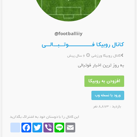
@footballiiy
کانال روبیکا فـــــــــــوتــبــالــی
کانال روبیکا ورزشی
6 سال پیش
به روز ترین اخبار فوتبالی
افزودن به روبیکا
ورود با نسخه وب
بازدید : 8,873 نفر
این کانال را با دوستان خود به اشتراک بگذارید
whatrubika
Facebook
Twitter
Viber
Line
Email