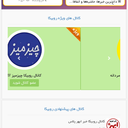
فروشگاه
252
🚨 داغ‌ترین خبرها، حاشیه‌ها و اتفاقا...
تولید و پخش محصولات پلاستیکی...
کانال های ویژه روبیکا
انال روبیکا کانال همکاری #مردانه
کانال
عضو کانال شوید
عض
کانال های پیشنهادی روبیکا
کانال روبیکا خبر ابهر پلاس