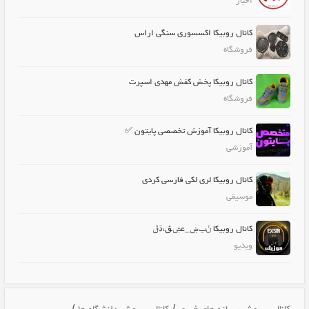
اخبار
کانال روبیکا اکسسوری سنگی اراس
فروشگاه
کانال روبیکا پخش کفش مهدی اسپرت
فروشگاه
کانال روبیکا آموزش تخصصی پایتون ✅
آموزشی
کانال روبیکا لری لکی فارسی کردی
موسیقی
کانال روبیکا ݩݕۻ_عۺڨ،ڌݪ
ویدیو