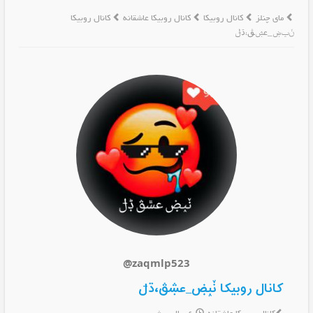
مای چنلز
کانال روبیکا
کانال روبیکا عاشقانه
کانال روبیکا
ݩݕۻ_عۺڨ،ڌݪ
@zaqmlp523
کانال روبیکا ݩݕۻ_عۺڨ،ڌݪ