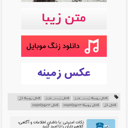
کانال روبیکا ݩݕۻ_عۺڨ
کانال ݩݕۻ_عۺڨ
کانال روبیکا ڌݪ
کانال ڌݪ
کانال روبیکا zaqmlp523
کانال zaqmlp523
نکات امنیتی: با داشتن اطلاعات و آگاهی،
کلاهبرداران را نا امید کنید