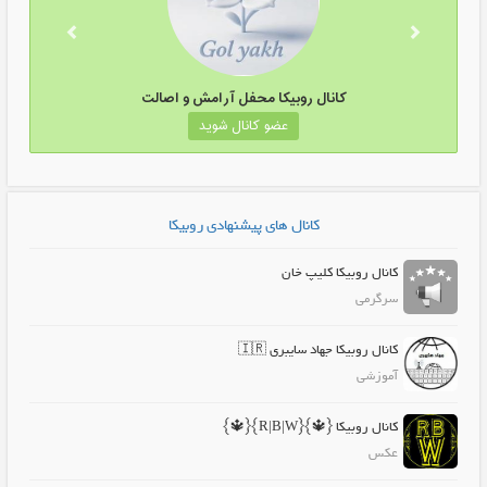
کانال روبیکا محفل آرامش و اصالت
عضو کانال شوید
کانال های پیشنهادی روبیکا
کانال روبیکا کلیپ خان
سرگرمی
کانال روبیکا جهاد سایبری 🇮🇷
آموزشی
کانال روبیکا {🔱}{R|B|W}{🔱}
عکس