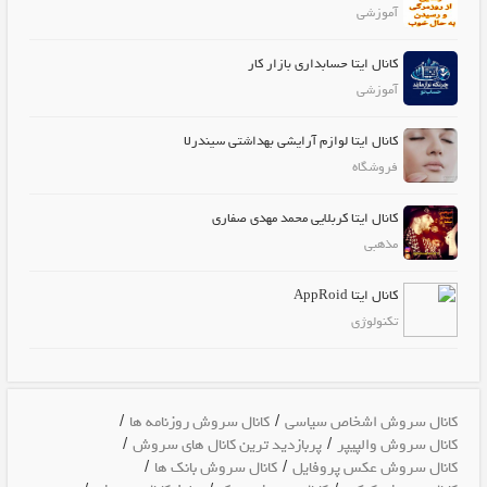
آموزشی
کانال ایتا حسابداری بازار کار
آموزشی
کانال ایتا لوازم آرایشی بهداشتی سیندرلا
فروشگاه
کانال ایتا کربلایی محمد مهدی صفاری
مذهبی
کانال ایتا AppRoid
تکنولوژی
/
/
کانال سروش اشخاص سیاسی
کانال سروش روزنامه ها
/
/
کانال سروش والپیپر
پربازدید ترین کانال های سروش
/
/
کانال سروش عکس پروفایل
کانال سروش بانک ها