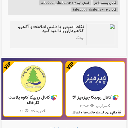
کانال پست_آخر
کانال ایتا tabadool_shabane313
کانال tabadool_shabane313
نکات امنیتی: با داشتن اطلاعات و آگاهی،
کلاهبرداران را نا امید کنید
وبلاگ
کانال روبیکا چیزمیز 💯
کانال روبیکا کاوه پلاست
کارخانه
سرگرمی
2,384
فروشگاه
91
🚨 داغ‌ترین خبرها، حاشیه‌ها و اتفاقا...
تولید و پخش محصولات پلاستیکی...