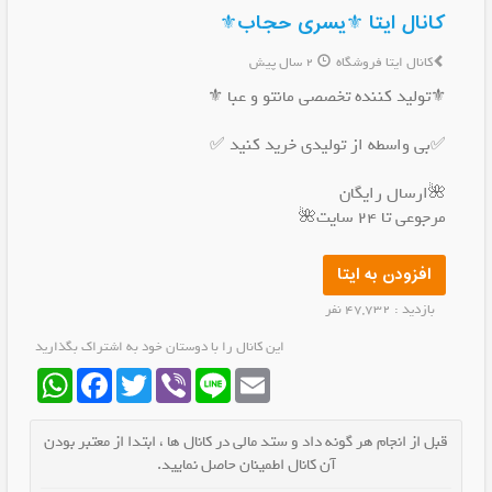
کانال ایتا ⚜️یسری حجاب⚜️
کانال ایتا فروشگاه
2 سال پیش
⚜️تولید کننده تخصصی مانتو و عبا ⚜️
✅️بی واسطه از تولیدی خرید کنید ✅️
🌺ارسال رایگان
مرجوعی تا ۲۴ سایت🌺
افزودن به ایتا
بازدید : 47,732 نفر
این کانال را با دوستان خود به اشتراک بگذارید
WhatsApp
Facebook
Twitter
Viber
Line
Email
قبل از انجام هر گونه داد و ستد مالی در کانال ها ، ابتدا از معتبر بودن
آن کانال اطمینان حاصل نمایید.