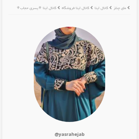
مای چنلز
کانال ایتا
کانال ایتا فروشگاه
کانال ایتا ⚜️یسری حجاب⚜️
@yasrahejab