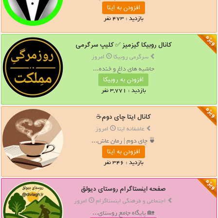
افزودن به ایتا
بازدید : 473 نفر
کانال روبیکا گیزمیز ✅ کلیپ سرگرمی
سرگرمی روبیکا
امروز
حاشیه های داغ و خنده...
افزودن به روبیکا
بازدید : 3,771 نفر
کانال ایتا چای دوم☕️
عاشقانه ایتا
امروز
🍵 چای دوم | رمان عاش...
افزودن به ایتا
بازدید : 346 نفر
صفحه اینستاگرام روستای دیولق
اجتماعی و فرهنگی اینستاگرام
امروز
🏡 پایگاه جامع روستای...