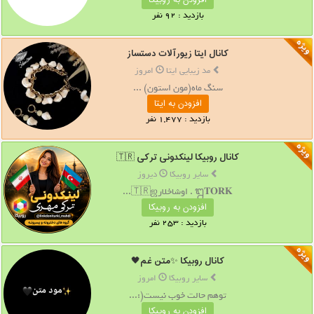
افزودن به روبیکا
بازدید : 92 نفر
کانال ایتا زیورآلات دستساز
مد زیبایی ایتا
امروز
سنگ ماه(مون استون) ...
افزودن به ایتا
بازدید : 1,477 نفر
کانال روبیکا لینکدونی ترکی 🇹🇷
سایر روبیکا
دیروز
ᬍ𝐓𝐎𝐑𝐊 . اوشاخلار🇹🇷ஜ...
افزودن به روبیکا
بازدید : 253 نفر
کانال روبیکا ✨متن غم🖤
سایر روبیکا
امروز
توهم حالت خوب نیست(:...
افزودن به روبیکا