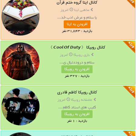
کانال ایتا گروه ختم قرآن
مذهبی ایتا
امروز
با سلام و عرض ادب خد...
افزودن به ایتا
بازدید : 31,843 نفر
کانال روبیکا 《 𝘾𝙤𝙤𝙡 𝙊𝙛 𝘿𝙪𝙩𝙮 》
بازی روبیکا
امروز
سلام و دروددنبال ی...
افزودن به روبیکا
بازدید : 327 نفر
کانال روبیکا کاظم قادری
عاشقانه روبیکا
امروز
کلیپ های استاد کاظم ...
افزودن به روبیکا
بازدید : 1 نفر