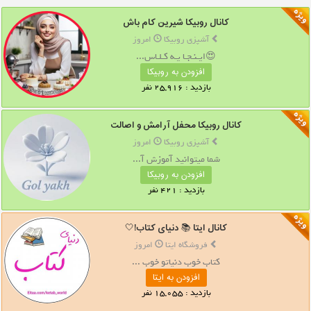
کانال روبیکا شیرین کام باش
آشپزی روبیکا
امروز
😍ایـنـجـا یـه کـلـاس...
افزودن به روبیکا
بازدید : 25,916 نفر
کانال روبیکا محفل آرامش و اصالت
آشپزی روبیکا
امروز
شما میتوانید آموزش آ...
افزودن به روبیکا
بازدید : 421 نفر
کانال ایتا 📚 دنیای کتاب!🤍
فروشگاه ایتا
امروز
کتاب خوب دنیاتو خوب ...
افزودن به ایتا
بازدید : 15,055 نفر