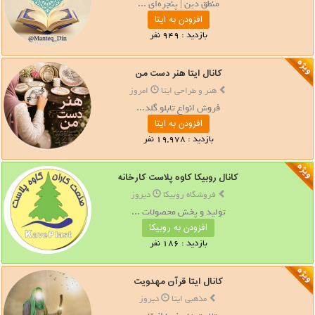
منطق دین | پنجره‌ای ...
افزودن به ایتا
بازدید : 949 نفر
کانال ایتا هنر دست من
هنر و طراحی ایتا
امروز
فروش انواع تابلو گلد...
افزودن به ایتا
بازدید : 19,978 نفر
کانال روبیکا کاوه پلاست کارخانه
فروشگاه روبیکا
دیروز
تولید و پخش محصولات ...
افزودن به روبیکا
بازدید : 186 نفر
کانال ایتا قرآن مهدویت
مذهبی ایتا
دیروز