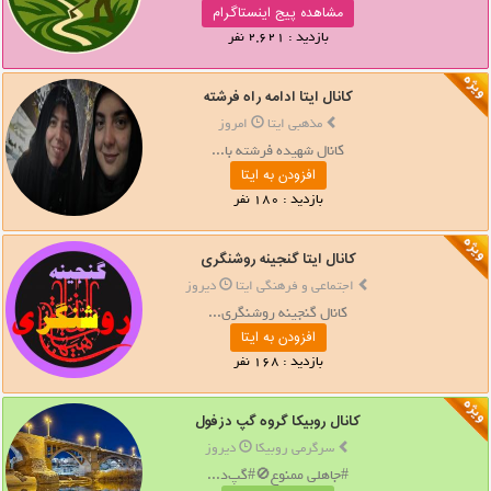
مشاهده پیج اینستاگرام
بازدید : 2,621 نفر
کانال ایتا ادامه راه فرشته
مذهبی ایتا
امروز
کانال شهیده فرشته با...
افزودن به ایتا
بازدید : 180 نفر
کانال ایتا گنجینه روشنگری
اجتماعی و فرهنگی ایتا
دیروز
کانال گنجینه روشنگری...
افزودن به ایتا
بازدید : 168 نفر
کانال روبیکا گروه گپ دزفول
سرگرمی روبیکا
دیروز
#جاهلی ممنوع🚫#گپ‌د...