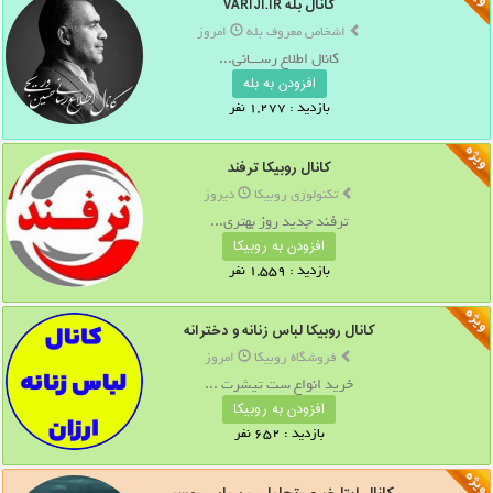
کانال بله VARIJI.IR
اشخاص معروف بله
امروز
کانال اطلاع رســـانی...
افزودن به بله
بازدید : 1,277 نفر
کانال روبیکا ترفند
تکنولوژی روبیکا
دیروز
ترفند جدید روز بهتری...
افزودن به روبیکا
بازدید : 1,559 نفر
کانال روبیکا لباس زنانه و دخترانه
فروشگاه روبیکا
امروز
خرید انواع ست تیشرت ...
افزودن به روبیکا
بازدید : 652 نفر