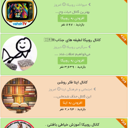
حیوانات روبیکا
امروز
بهترین کانال حیات وح...
افزودن به روبیکا
بازدید : 897 نفر
کانال روبیکا لطیفه های جذاب🌺🇮🇷
سرگرمی روبیکا
دیروز
می‌خواهیم لحظات شاد ...
افزودن به روبیکا
بازدید : 3,639 نفر
کانال ایتا فکر روشن
اجتماعی و فرهنگی ایتا
امروز
این کانال حذف شده‌اس...
افزودن به ایتا
بازدید : 2,094 نفر
کانال روبیکا آموزش خیاطی بافتنی .