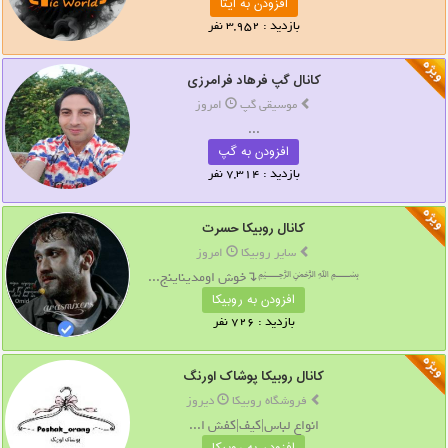
افزودن به ایتا
بازدید : 3,952 نفر
کانال گپ فرهاد فرامرزی
موسیقی گپ
امروز
...
افزودن به گپ
بازدید : 7,314 نفر
کانال روبیکا حسرت
سایر روبیکا
امروز
﷽↴خوش اومدیناینج...
افزودن به روبیکا
بازدید : 726 نفر
کانال روبیکا پوشاک اورنگ
فروشگاه روبیکا
دیروز
انواع لباس|کیف|کفش ا...