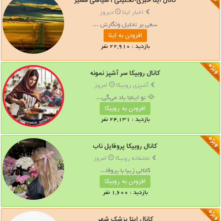
کانال ایتا خبری-تحلیلی ، سیاسی مسیر
اخبار ایتا
دیروز
سعی بر تحلیل ونگارش ...
افزودن به ایتا
بازدید : 22,910 نفر
کانال روبیکا سر آشپز نمونه
آشپزی روبیکا
امروز
🥘 تو اینجا یاد می‌گی...
افزودن به روبیکا
بازدید : 24,131 نفر
کانال روبیکا پروفایل ناب
عاشقانه روبیکا
امروز
کانالی زیبا با پروفا...
افزودن به روبیکا
بازدید : 1,600 نفر
کانال ایتا پزشک شهر