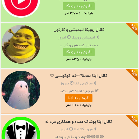
افزودن به روبیکا
بازدید : 3,709 نفر
کانال روبیکا انیمیشن و کارتون
انیمیشن روبیکا
امروز
به چنل انیمیشن و کار...
افزودن به روبیکا
بازدید : 835 نفر
کانال ایتا 𝑇𝒉𝒆𝒎𝒆⏆تم گوگولــے 🩷
سرگرمی ایتا
دیروز
🌸 مرجع دانلود تم ایت...
افزودن به ایتا
بازدید : 110 نفر
کانال ایتا پوشاک عمده و همکاری مردانه
فروشگاه ایتا
امروز
🟣🟣🟣🟣تولید و پخش پوشا...