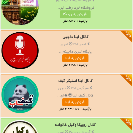
فروشگاه روبیکا
امروز
فروشگاه خرما رطب ایر...
افزودن به روبیکا
بازدید : 557 نفر
کانال ایتا داچین
اخبار ایتا
امروز
پایگاه خبری داچینم...
افزودن به ایتا
بازدید : 225 نفر
کانال ایتا استیکر گیف
سرگرمی ایتا
دیروز
کانال گیف ایتا😎🔥او...
افزودن به ایتا
بازدید : 223,987 نفر
کانال روبیکا وکیل خانواده
آموزشی روبیکا
امروز