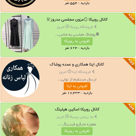
بازدید : 554 نفر
کانال روبیکا 🪞مزون مجلسی مدروز👗
فروشگاه روبیکا
امروز
⛔پوشاک مجلسی به مناس...
افزودن به روبیکا
بازدید : 624 نفر
کانال ایتا همکاری و عمده پوشاک
فروشگاه ایتا
امروز
ارسال مستقیم از تولی...
افزودن به ایتا
بازدید : 17,433 نفر
کانال روبیکا اسکین هیلینگ
مد زیبایی روبیکا
امروز
معجزه مایکرو فیدینگ ...
افزودن به روبیکا