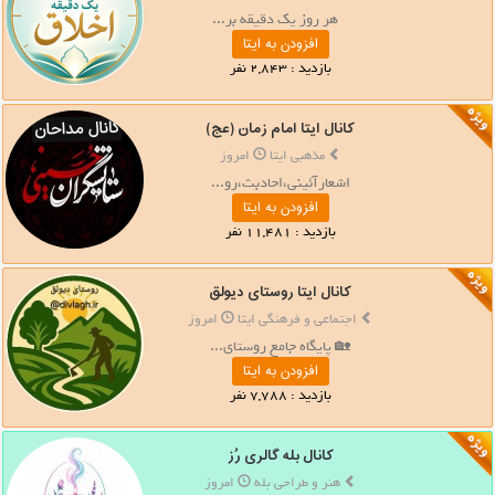
**هر روز یک دقیقه بر...
افزودن به ایتا
بازدید : 2,843 نفر
کانال ایتا امام زمان (عج)
مذهبی ایتا
امروز
اشعارآئینی،احادبث،رو...
افزودن به ایتا
بازدید : 11,481 نفر
کانال ایتا روستای دیولق
اجتماعی و فرهنگی ایتا
امروز
🏡 پایگاه جامع روستای...
افزودن به ایتا
بازدید : 7,788 نفر
کانال بله گالری رُز
هنر و طراحی بله
امروز