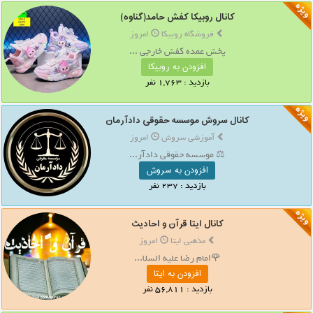
کانال روبیکا کفش حامد(گناوه)
فروشگاه روبیکا
امروز
پخش عمده کفش خارجی ...
افزودن به روبیکا
بازدید : 1,763 نفر
کانال سروش موسسه حقوقی دادآرمان
آموزشی سروش
امروز
⚖️ موسسه حقوقی دادآر...
افزودن به سروش
بازدید : 237 نفر
کانال ایتا قرآن و احادیث
مذهبی ایتا
امروز
🌹امام رضا علیه السلا...
افزودن به ایتا
بازدید : 56,811 نفر