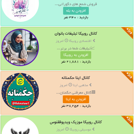
فروش شمع های دکوراتی...
افزودن به بله
بازدید : 340 نفر
کانال روبیکا تبلیغات بانوان
اقتصادی روبیکا
امروز
📈تبلیغات شما در برتر...
افزودن به روبیکا
بازدید : 21,881 نفر
کانال ایتا حکمتانه
مذهبی ایتا
امروز
🟩کانال معرفتی حکمتان...
افزودن به ایتا
بازدید : 38,254 نفر
کانال روبیکا موزیک ویدیوققنوس
موسیقی روبیکا
امروز